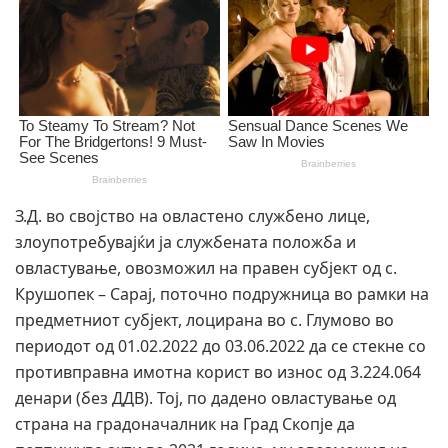
З.Д. во својство на овластено службено лице,
злоупотребувајќи ја службената положба и
овластување, овозможил на правен субјект од с.
Крушопек – Сарај, поточно подружница во рамки на
предметниот субјект, лоцирана во с. Глумово во
периодот од 01.02.2022 до 03.06.2022 да се стекне со
противправна имотна корист во износ од 3.224.064
денари (без ДДВ). Тој, по дадено овластување од
страна на градоначалник на Град Скопје да