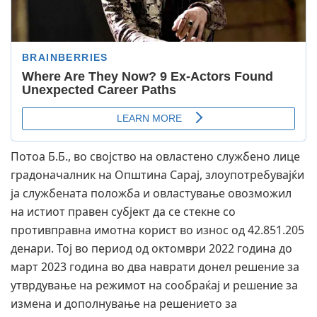
Потоа Б.Б., во својство на овластено службено лице
градоначалник на Општина Сарај, злоупотребувајќи
ја службената положба и овластување овозможил
на истиот правен субјект да се стекне со
противправна имотна корист во износ од 42.851.205
денари. Тој во период од октомври 2022 година до
март 2023 година во два наврати донел решение за
утврдување на режимот на сообраќај и решение за
измена и дополнување на решението за