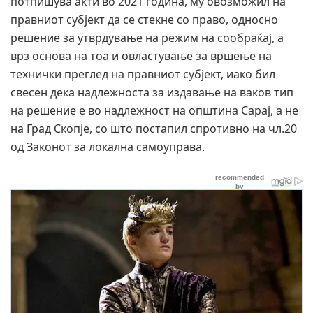
потпишува акти во 2021 година, му овозможил на
правниот субјект да се стекне со право, односно
решение за утврдување на режим на сообраќај, а
врз основа на тоа и овластување за вршење на
технички преглед на правниот субјект, иако бил
свесен дека надлежноста за издавање на ваков тип
на решение е во надлежност на општина Сарај, а не
на Град Скопје, со што постапил спротивно на чл.20
од Законот за локална самоуправа.