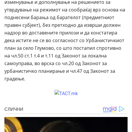
изменување и дополнување на решението за
утврдување на режимот на сообраќај врз основа на
поднесени барања од барателот (предметниот
правен субјект), без претходно да изврши должен
надзор во доставените прилози и да констатира
дека истите не се во согласност со Урбанистичкиот
план за село Глумово, со што постапил спротивно
на чл.50 ст.1 т.4 и т.11 од Законот за локална
самоуправа, во врска со чл.20 од Законот за
урбанистичко планирање и чл.47 од Законот за
градење.