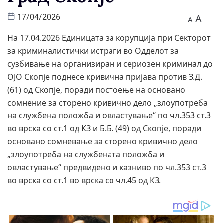
A
17/04/2026
A
На 17.04.2026 Единицата за корупција при Секторот
за криминалистички истраги во Одделот за
сузбивање на организиран и сериозен криминал до
ОЈО Скопје поднесе кривична пријава против З.Д.
(61) од Скопје, поради постоење на основано
сомнение за сторено кривично дело „злоупотреба
на службена положба и овластување“ по чл.353 ст.3
во врска со ст.1 од КЗ и Б.Б. (49) од Скопје, поради
основано сомневање за сторено кривично дело
„злоупотреба на службената положба и
овластување“ предвидено и казниво по чл.353 ст.3
во врска со ст.1 во врска со чл.45 од КЗ.