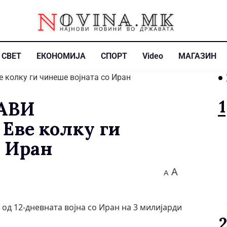
СВЕТ
ЕКОНОМИЈА
СПОРТ
Video
МАГАЗИН
АВИ
ве колку ги
о Иран
A
A
од 12-дневната војна со Иран на 3 милијарди