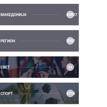
МАКЕДОНИЈА
44927
РЕГИОН
3997
СВЕТ
14
СПОРТ
4718