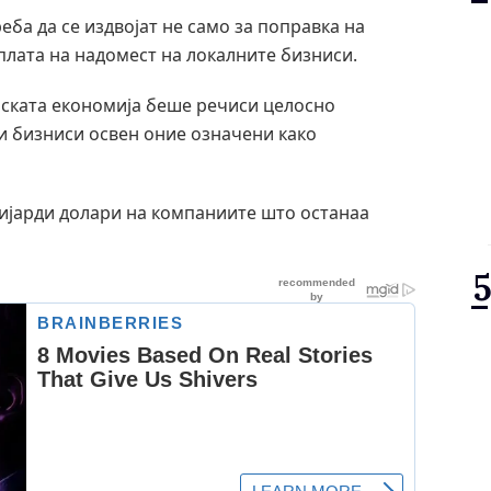
еба да се издвојат не само за поправка на
сплата на надомест на локалните бизниси.
лската економија беше речиси целосно
 и бизниси освен оние означени како
лијарди долари на компаниите што останаа