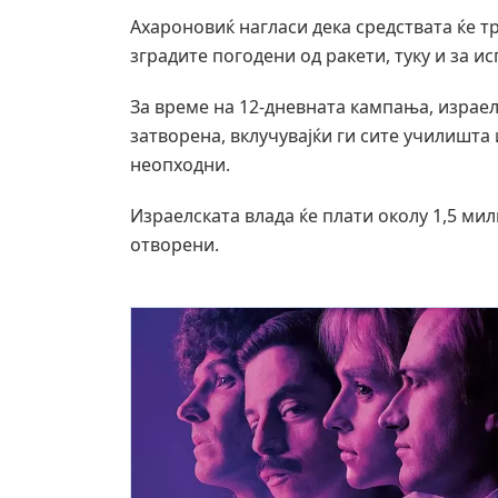
Ахароновиќ нагласи дека средствата ќе тр
зградите погодени од ракети, туку и за и
За време на 12-дневната кампања, израе
затворена, вклучувајќи ги сите училишта
неопходни.
Израелската влада ќе плати околу 1,5 ми
отворени.