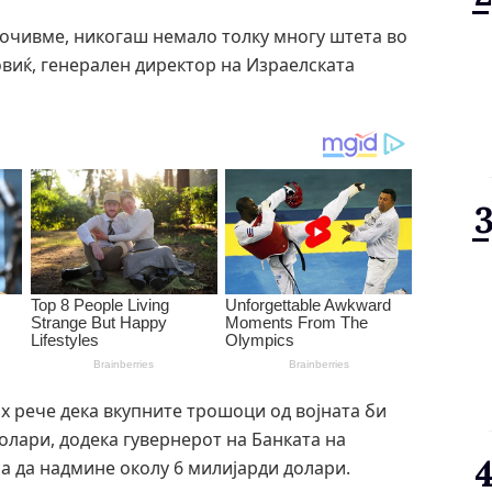
соочивме, никогаш немало толку многу штета во
овиќ, генерален директор на Израелската
 рече дека вкупните трошоци од војната би
олари, додека гувернерот на Банката на
ма да надмине околу 6 милијарди долари.