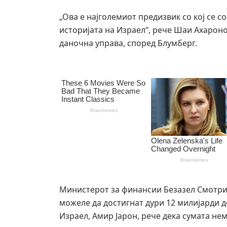
„Ова е најголемиот предизвик со кој се 
историјата на Израел“, рече Шаи Ахарон
даночна управа, според Блумберг.
Министерот за финансии Безазел Смотрих
можеле да достигнат дури 12 милијарди д
Израел, Амир Јарон, рече дека сумата не