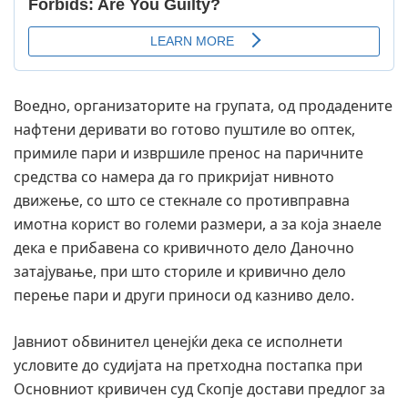
Воедно, организаторите на групата, од продадените
нафтени деривати во готово пуштиле во оптек,
примиле пари и извршиле пренос на паричните
средства со намера да го прикријат нивното
движење, со што се стекнале со противправна
имотна корист во големи размери, а за која знаеле
дека е прибавена со кривичното дело Даночно
затајување, при што сториле и кривично дело
перење пари и други приноси од казниво дело.
Јавниот обвинител ценејќи дека се исполнети
условите до судијата на претходна постапка при
Основниот кривичен суд Скопје достави предлог за