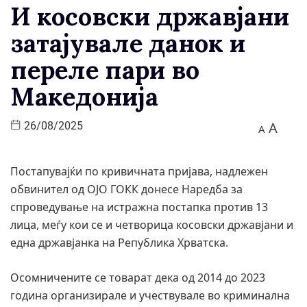
И косовски државјани
затајувале данок и
переле пари во
Македонија
A
26/08/2025
A
Постапувајќи по кривичната пријава, надлежен
обвинител од ОЈО ГОКК донесе Наредба за
спроведување на истражна постапка против 13
лица, меѓу кои се и четворица косовски државјани и
една државјанка на Република Хрватска.
Осомничените се товарaт дека од 2014 до 2023
година организирале и учествувале во криминална