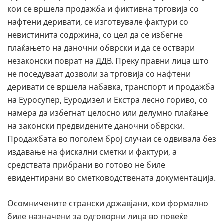
кои се вршела продажба и фиктивна трговија со
нафтени деривати, се изготвувале фактури со
невистинита содржина, со цел да се избегне
плаќањето на даночни обврски и да се оствари
незаконски поврат на ДДВ. Преку правни лица што
не поседуваат дозволи за трговија со нафтени
деривати се вршела набавка, транспорт и продажба
на Еуросупер, Еуродизел и Екстра лесно гориво, со
намера да избегнат целосно или делумно плаќање
на законски предвидените даночни обврски.
Продажбата во поголем број случаи се одвивала без
издавање на фискални сметки и фактури, а
средствата прибрани во готово не биле
евидентирани во сметководствената документација.
Осомничените странски државјани, кои формално
биле назначени за одговорни лица во повеќе