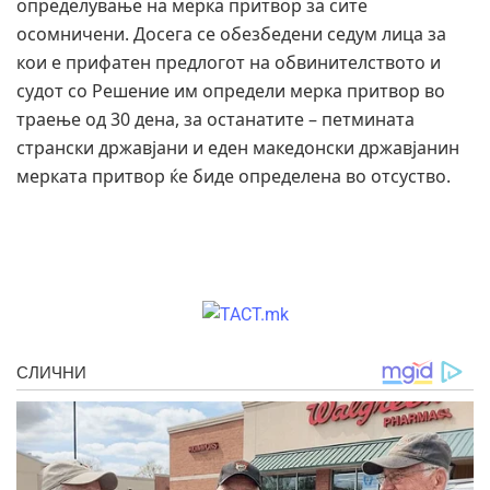
определување на мерка притвор за сите
осомничени. Досега се обезбедени седум лица за
кои е прифатен предлогот на обвинителството и
судот со Решение им определи мерка притвор во
траење од 30 дена, за останатите – петмината
странски државјани и еден македонски државјанин
мерката притвор ќе биде определена во отсуство.