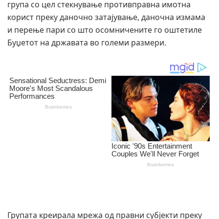
група со цел стекнување противправна имотна
корист преку даночно затајување, даночна измама
и перење пари со што осомничените го оштетиле
Буџетот на државата во големи размери.
Групата креирала мрежа од правни субјекти преку