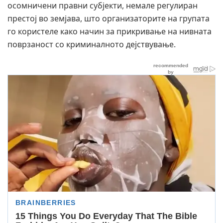
осомничени правни субјекти, немале регулиран
престој во земјава, што организаторите на групата
го користеле како начин за прикривање на нивната
поврзаност со криминалното дејствување.