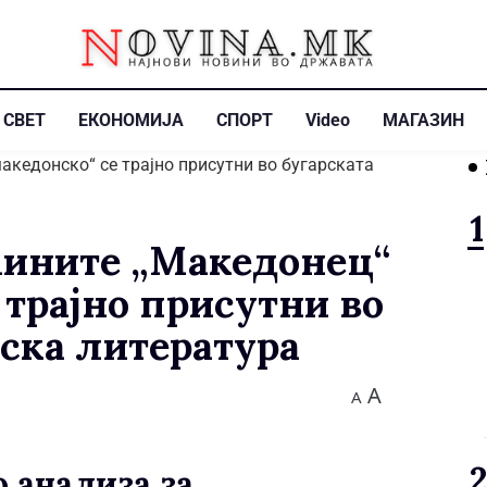
СВЕТ
ЕКОНОМИЈА
СПОРТ
Video
МАГАЗИН
мините „Македонец“
 трајно присутни во
иска литература
A
A
 анализа за