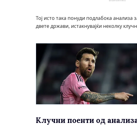
Тој исто така понуди подлабока анализа 
двете држави, истакнувајќи неколку клучн
Клучни поенти од анализа