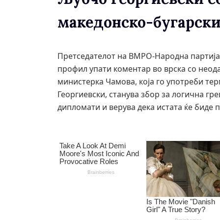
македонско-бугарски
Претседателот на ВМРО-Народна партија,
профил упати коментар во врска со неод
министерка Чамова, која го употреби те
Георгиевски, станува збор за логична гр
дипломати и верува дека истата ќе биде 