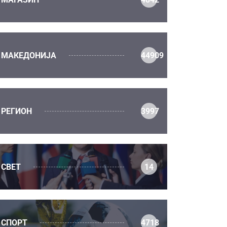
МАКЕДОНИЈА
44909
РЕГИОН
3997
СВЕТ
14
СПОРТ
4718