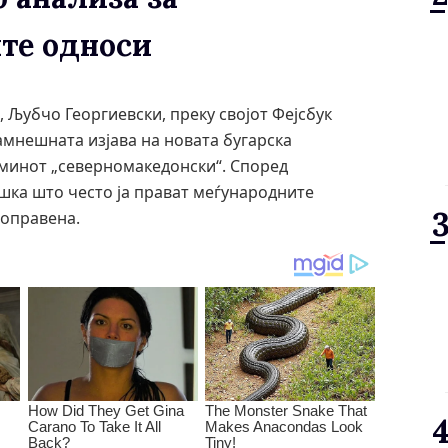
те односи
 Љубчо Георгиевски, преку својот Фејсбук
амнешната изјава на новата бугарска
рминот „северномакедонски“. Според
ешка што често ја прават меѓународните
поправена.