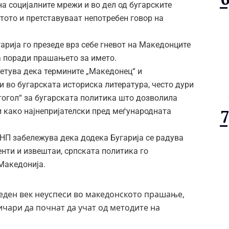
а социјалните мрежи и во дел од бугарските
тото и претставуваат непотребен говор на
гарија го презеде врз себе гневот на Македонците
ја поради прашањето за името.
етува дека термините „Македонец“ и
 во бугарската историска литература, често дури
втогол“ за бугарската политика што дозволила
и како најнепријателски пред меѓународната
П забележува дека додека Бугарија се радува
нти и извештаи, српската политика го
 Македонија.
 еден век неуспеси во македонското прашање,
чари да почнат да учат од методите на