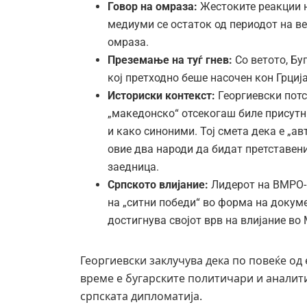
Говор на омраза:
Жестоките реакции н
медиуми се остаток од периодот на ве
омраза.
Преземање на туѓ гнев:
Со ветото, Бу
кој претходно беше насочен кон Грци
Историски контекст:
Георгиевски потс
„македонско“ отсекогаш биле присутни
и како синоними. Тој смета дека е „а
овие два народи да бидат претставен
заедница.
Српското влијание:
Лидерот на ВМРО-Н
на „ситни победи“ во форма на докуме
достигнува својот врв на влијание во
Георгиевски заклучува дека по повеќе од
време е бугарските политичари и аналити
српската дипломатија.