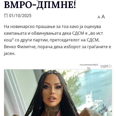
ВМРО-ДПМНЕ!
A
01/10/2025
A
На новинарско прашање за тоа како ја оценува
кампањата и обвинувањата дека СДСМ е „во ист
кош“ со други партии, претседателот на СДСМ,
Венко Филипче, порача дека изборот за граѓаните е
јасен.