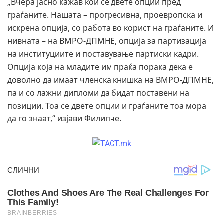
„Вчера јасно кажав кои се двете опции пред
граѓаните. Нашата – прогресивна, проевропска и
искрена опција, со работа во корист на граѓаните. И
нивната – на ВМРО-ДПМНЕ, опција за партизација
на институциите и поставување партиски кадри.
Опција која на младите им праќа порака дека е
доволно да имаат членска книшка на ВМРО-ДПМНЕ,
па и со лажни дипломи да бидат поставени на
позиции. Тоа се двете опции и граѓаните тоа мора
да го знаат,“ изјави Филипче.