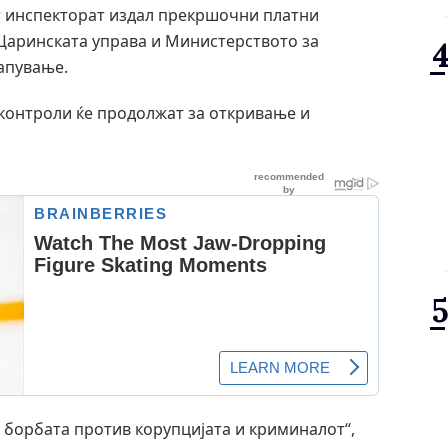
т инспекторат издал прекршочни платни
 Царинската управа и Министерството за
апување.
 контроли ќе продолжат за откривање и
о борбата против корупцијата и криминалот“,