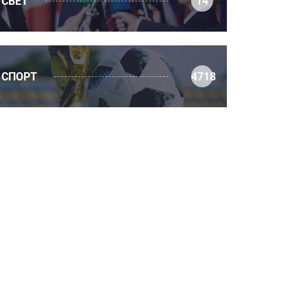
СВЕТ
14
СПОРТ
4718