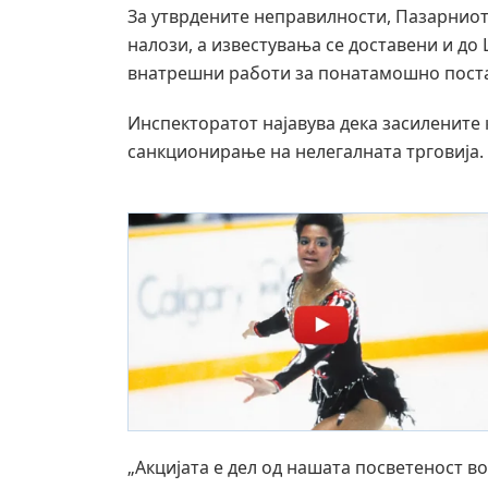
За утврдените неправилности, Пазарнио
налози, а известувања се доставени и до
внатрешни работи за понатамошно пост
Инспекторатот најавува дека засилените
санкционирање на нелегалната трговија.
„Акцијата е дел од нашата посветеност в