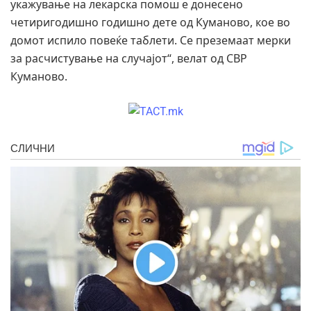
укажување на лекарска помош е донесено
четиригодишно годишно дете од Куманово, кое во
домот испило повеќе таблети. Се преземаат мерки
за расчистување на случајот“, велат од СВР
Куманово.