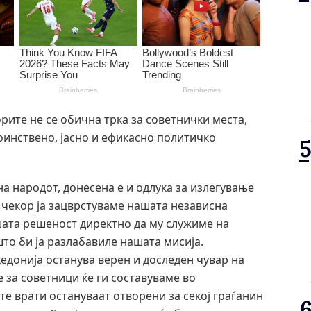
орите не се обична трка за советнички места,
стоинствено, јасно и ефикасно политичко
 на народот, донесена е и одлука за излегување
ј чекор ја зацврстуваме нашата независна
шата решеност директно да му служиме на
то би ја разлабавиле нашата мисија.
едонија останува верен и доследен чувар на
е за советници ќе ги составуваме во
е врати остануваат отворени за секој граѓанин