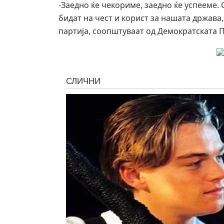
-Заедно ќе чекориме, заедно ќе успееме. 
бидат на чест и корист за нашата држава
партија, соопштуваат од Демократската П