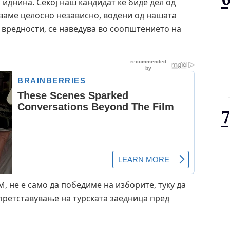
 иднина. Секој наш кандидат ќе биде дел од
вуваме целосно независно, водени од нашата
 вредности, се наведува во соопштението на
, не е само да победиме на изборите, туку да
ретставување на турската заедница пред