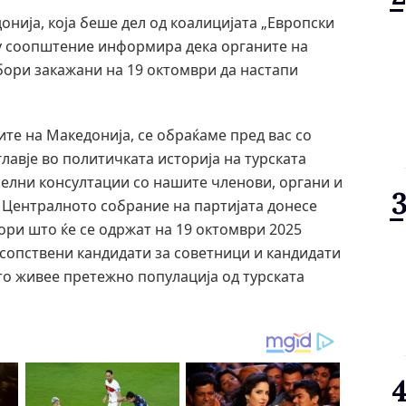
онија, која беше дел од коалицијата „Европски
ку соопштение информира дека органите на
бори закажани на 19 октомври да настапи
ите на Македонија, се обраќаме пред вас со
лавје во политичката историја на турската
мелни консултации со нашите членови, органи и
 Централното собрание на партијата донесе
ори што ќе се одржат на 19 октомври 2025
 сопствени кандидати за советници и кандидати
о живее претежно популација од турската