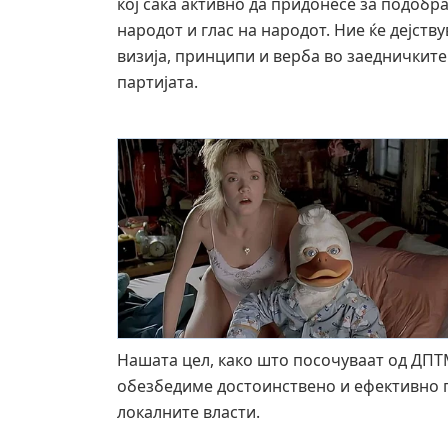
кој сака активно да придонесе за подобра
народот и глас на народот. Ние ќе дејст
визија, принципи и верба во заедничките
партијата.
Нашата цел, како што посочуваат од ДПТМ
обезбедиме достоинствено и ефективно п
локалните власти.