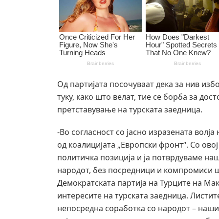
Од партијата посочуваат дека за нив изб
туку, како што велат, тие се борба за до
претставување на турската заедница.
-Во согласност со јасно изразената волја
од коалицијата „Европски фронт“. Со ово
политичка позиција и ја потврдуваме на
народот, без посредници и компромиси ш
Демократската партија на Турците на Мак
интересите на турската заедница. Листит
непосредна соработка со народот – нашит