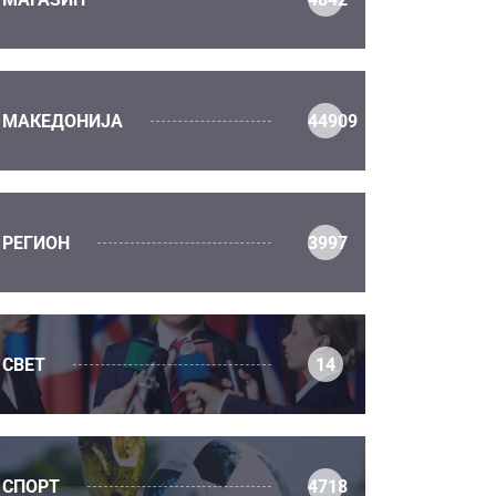
МАКЕДОНИЈА
44909
РЕГИОН
3997
СВЕТ
14
СПОРТ
4718