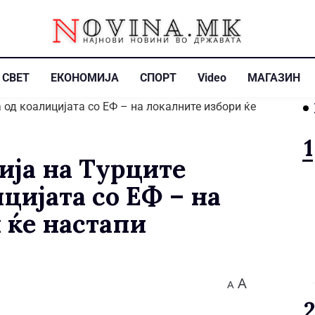
СВЕТ
ЕКОНОМИЈА
СПОРТ
Video
МАГАЗИН
ија на Турците
цијата со ЕФ – на
 ќе настапи
A
A