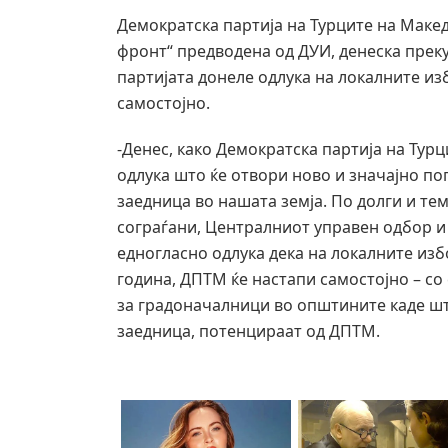
Демократска партија на Турците на Макед
фронт“ предводена од ДУИ, денеска пре
партијата донеле одлука на локалните из
самостојно.
-Денес, како Демократска партија на Турц
одлука што ќе отвори ново и значајно пог
заедница во нашата земја. По долги и те
сограѓани, Централниот управен одбор и
едногласно одлука дека на локалните изб
година, ДПТМ ќе настапи самостојно – со
за градоначалници во општините каде шт
заедница, потенцираат од ДПТМ.