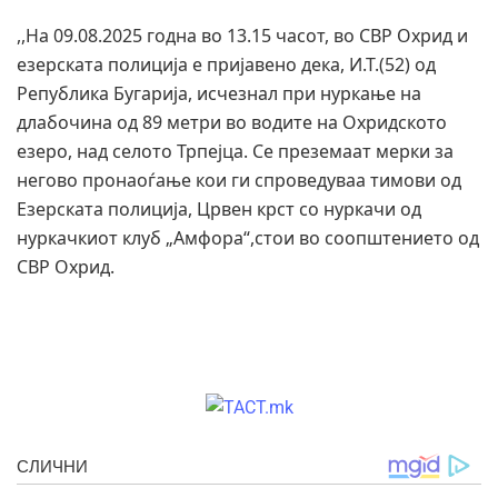
,,На 09.08.2025 годна во 13.15 часот, во СВР Охрид и
езерската полиција е пријавено дека, И.Т.(52) од
Република Бугарија, исчезнал при нуркање на
длабочина од 89 метри во водите на Охридското
езеро, над селото Трпејца. Се преземаат мерки за
негово пронаоѓање кои ги спроведуваа тимови од
Езерската полиција, Црвен крст со нуркачи од
нуркачкиот клуб „Амфора“,стои во соопштението од
СВР Охрид.