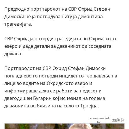
Предходно портпаролот на СВР Охрид Стефан
Димоски не ја потврдува ниту ја демантира
трагедијата.
СВР Охрид ја потврди трагедијата во Охридското
езеро и даде детали за давеникот од соседната
држава.
Портпаролот на СВР Охрид Стефан Димоски
попладнево го потврди инцидентот со давење на
лице во водите на Охридското езеро и
информираше дека се работи за педесет и
двегодишен Бугарин кој исчезнал на голема
длабочина во близина на селото Трпејца.