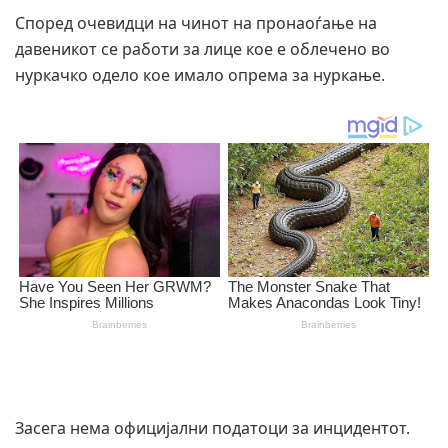
Според очевидци на чинот на пронаоѓање на
давеникот се работи за лице кое е облечено во
нуркачко одело кое имало опрема за нуркање.
Засега нема официјални податоци за инцидентот.