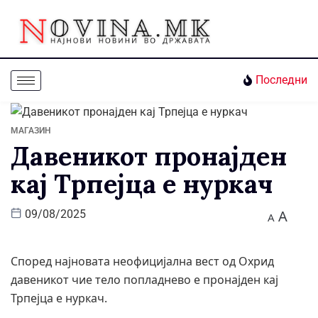
Последни
МАГАЗИН
Давеникот пронајден
кај Трпејца е нуркач
A
09/08/2025
A
Според најновата неофицијална вест од Охрид
давеникот чие тело попладнево е пронајден кај
Трпејца е нуркач.