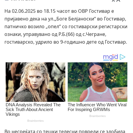
A
На 02.06.2025 во 18.15 часот во ОВР Гостивар е
пријавено дека на ул.„Боге Белјаноски“ во Гостивар,
патничко возило „опел“ со гостиварски регистарски
ознаки, управувано од Р.Б.(66) од с.Чегране,
гостиварско, удрило во 9-годишно дете од Гостивар.
Во несреќата со тешки телесни повреди се здобила