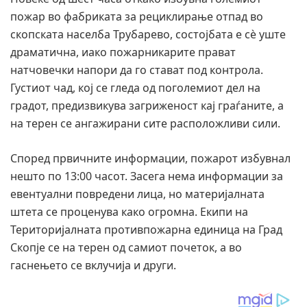
пожар во фабриката за рециклирање отпад во
скопската населба Трубарево, состојбата е сè уште
драматична, иако пожарникарите прават
натчовечки напори да го стават под контрола.
Густиот чад, кој се гледа од поголемиот дел на
градот, предизвикува загриженост кај граѓаните, а
на терен се ангажирани сите расположливи сили.
Според првичните информации, пожарот избувнал
нешто по 13:00 часот. Засега нема информации за
евентуални повредени лица, но материјалната
штета се проценува како огромна. Екипи на
Територијалната противпожарна единица на Град
Скопје се на терен од самиот почеток, а во
гаснењето се вклучија и други.