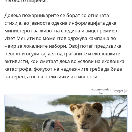
неговото ширење.
Додека пожарникарите се борат со огнената
стихија, во јавноста одекна информацијата дека
министерот за животна средина и вицепремиер
Изет Меџити во моментов одржува кампања во
Чаир за локалните избори. Овој потег предизвика
револт и осуди кај дел од граѓаните и еколошките
активисти, кои сметаат дека во услови на еколошка
катастрофа, фокусот на надлежните треба да биде
на терен, а не на политички активности.