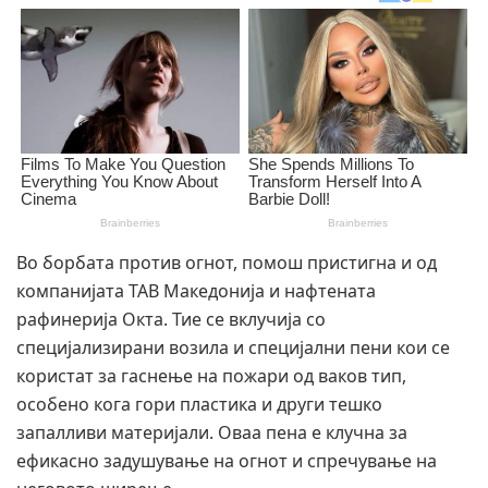
Во борбата против огнот, помош пристигна и од
компанијата ТАВ Македонија и нафтената
рафинерија Окта. Тие се вклучија со
специјализирани возила и специјални пени кои се
користат за гаснење на пожари од ваков тип,
особено кога гори пластика и други тешко
запалливи материјали. Оваа пена е клучна за
ефикасно задушување на огнот и спречување на