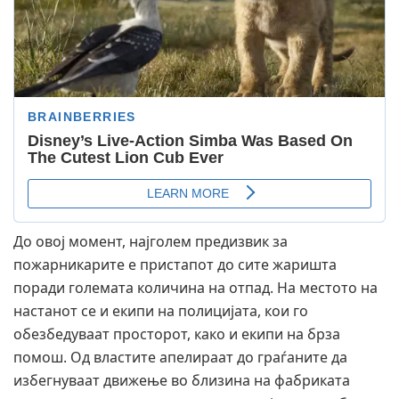
До овој момент, најголем предизвик за
пожарникарите е пристапот до сите жаришта
поради големата количина на отпад. На местото на
настанот се и екипи на полицијата, кои го
обезбедуваат просторот, како и екипи на брза
помош. Од властите апелираат до граѓаните да
избегнуваат движење во близина на фабриката