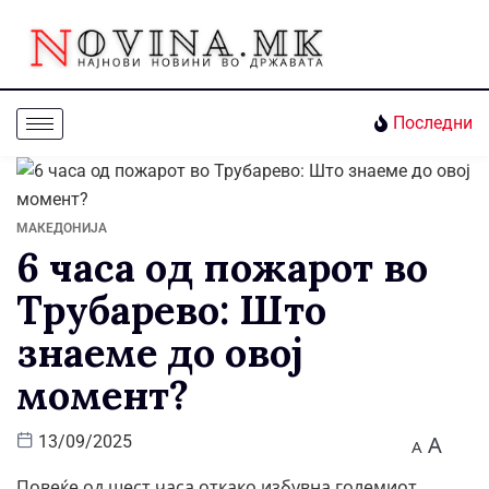
Последни
МАКЕДОНИЈА
6 часа од пожарот во
Трубарево: Што
знаеме до овој
момент?
A
13/09/2025
A
Повеќе од шест часа откако избувна големиот