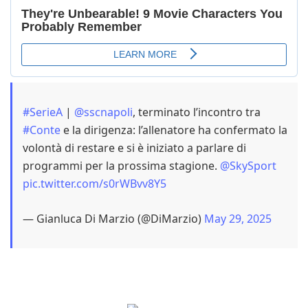
#SerieA
|
@sscnapoli
, terminato l’incontro tra
#Conte
e la dirigenza: l’allenatore ha confermato la
volontà di restare e si è iniziato a parlare di
programmi per la prossima stagione.
@SkySport
pic.twitter.com/s0rWBvv8Y5
— Gianluca Di Marzio (@DiMarzio)
May 29, 2025