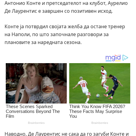
Антонио Конте и претседателот на клубот, Аурелио
Де Лаурентис е завршен со позитивен исход.
Конте ја потврдил својата желба да остане тренер
на Наполи, по што започнале разговори за
плановите за наредната сезона.
Наводно, Де Лаурентис не сака да го загуби Конте и