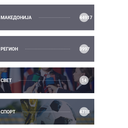
МАКЕДОНИЈА
44917
РЕГИОН
3997
СВЕТ
14
СПОРТ
4718