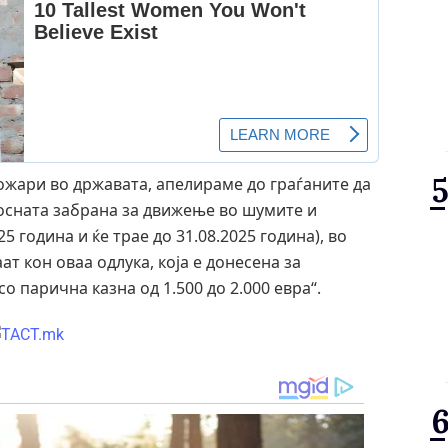
ожари во државата, апелираме до граѓаните да
лосната забрана за движење во шумите и
 година и ќе трае до 31.08.2025 година), во
т кон оваа одлука, која е донесена за
о парична казна од 1.500 до 2.000 евра“.