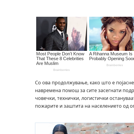
Со ова продолжување, како што е појасн
навремена помош за сите засегнати подр
човечки, технички, логистички остануваат
пожарите и заштита на населението од о