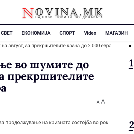
СВЕТ
ЕКОНОМИЈА
СПОРТ
Video
МАГАЗИН
ње во шумите до
 за прекршителите
ра
A
A
за продолжување на кризната состојба во рок