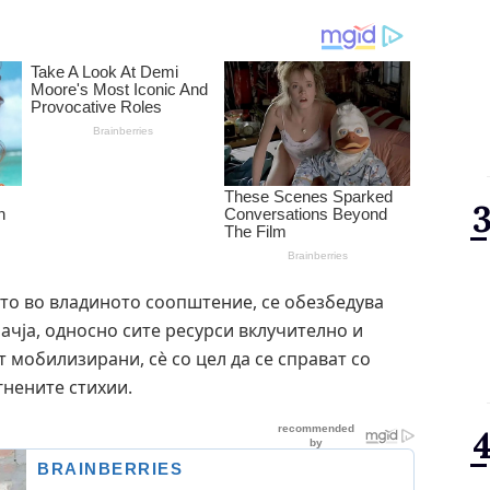
ето во владиното соопштение, се обезбедува
ачја, односно сите ресурси вклучително и
 мобилизирани, сè со цел да се справат со
гнените стихии.