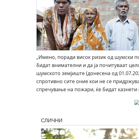
„Имено, поради висок ризик од шумски п
бидат внимателни и да ја почитуваат це
шумското земјиште (донесена од 01.07.2025
спротивно сите оние кои не се придржуваа
спречување на пожари, ќе бидат казнети с