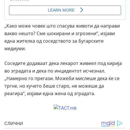
„Како може човек што спасува животи да направи
вакво нешто? Сме шокирани и згрозени“, изјави
една жителка од соседството за бугарските
медиуми.
Соседите додаваат дека лекарот живеел под кирија
во зградата и дека по инцидентот исчезнал.
„Намерно го прегази. Можеби мислеше дека ќе се
тргне, но кучето беше старо, не можеше да
реагира“, изјави една жена од зградата.