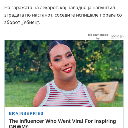
На гаражата на лекарот, кој наводно ја напуштил
зградата по настанот, соседите испишале порака со
зборот „Убиец“.