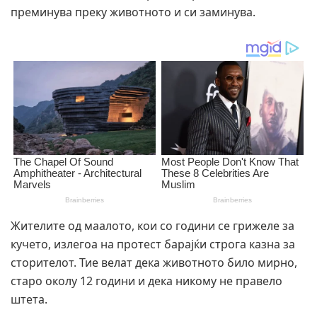
преминува преку животното и си заминува.
Жителите од маалото, кои со години се грижеле за
кучето, излегоа на протест барајќи строга казна за
сторителот. Тие велат дека животното било мирно,
старо околу 12 години и дека никому не правело
штета.