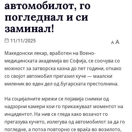
автомобилот, го
погледнал и си
заминал!
A
11/11/2025
A
Македонски лекар, вработен на Воено-
медицинската академија во Софија, се соочува со
можност за затворска казна до пет години, откако
со својот автомобил прегазил куче — маалски
миленик во еден дел од бугарската престолнина.
На социјалните мрежи се појавија снимки од
надзорни камери кои го прикажуваат моментот на
инцидентот. На нив се гледа како возачот го
прегазува кучето, излегува од автомобилот за да го
погледне, а потоа повторно се враќа во возилото,