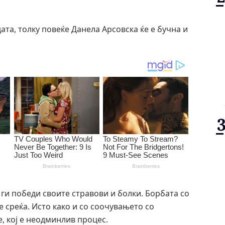
дата, толку повеќе Данела Арсовска ќе е бучна и
 ги победи своите стравови и болки. Борбата со
е среќа. Исто како и со соочувањето со
е, кој е неодминлив процес.