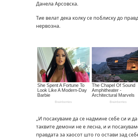
Данела Арсовска.
Тие велат дека колку се поблиску до прав
нервозна.
„И посакуваме да се надмине себе си и да
таквите демони не е лесна, и и посакувам
правдата за хаосот што го остави зад себ