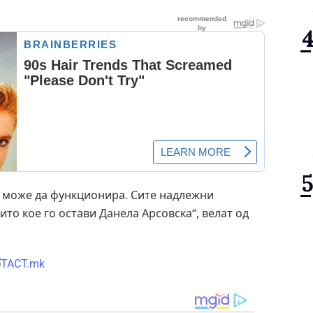
е може да функционира. Сите надлежни
ито кое го остави Данела Арсовска“, велат од