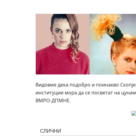
Видовме дека подобро и поинакво Скопј
институции мора да се посветат на цунам
ВМРО-ДПМНЕ.