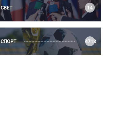
СВЕТ
14
СПОРТ
4718