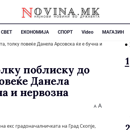
СВЕТ
ЕКОНОМИЈА
СПОРТ
Video
МАГАЗИН
лку поблиску до
повеќе Данела
на и нервозна
A
A
а екс градоначалничката на Град Скопје,