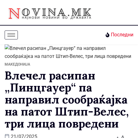
Последни
МАКЕДОНИЈА
Влечел расипан
„Пинцгауер“ па
направил сообраќајка
на патот Штип-Велес,
три лица повредени
A
21/07/2025