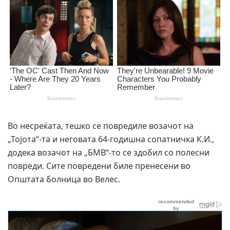
Во несреќата, тешко се повредиле возачот на
„Тојота“-та и неговата 64-годишна сопатничка К.И.,
додека возачот на „БМВ“-то се здобил со полесни
повреди. Сите повредени биле пренесени во
Општата болница во Велес.