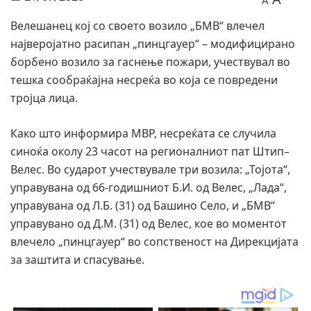
A
Велешанец кој со своето возило „БМВ“ влечел
најверојатно расипан „пинцгауер“ – модифицирано
борбено возило за гаснење пожари, учествувал во
тешка сообраќајна несреќа во која се повредени
тројца лица.
Како што информира МВР, несреќата се случила
синоќа околу 23 часот на регионалниот пат Штип–
Велес. Во сударот учествувале три возила: „Тојота“,
управувана од 66-годишниот Б.И. од Велес, „Лада“,
управувана од Л.Б. (31) од Башино Село, и „БМВ“
управувано од Д.М. (31) од Велес, кое во моментот
влечело „пинцгауер“ во сопственост на Дирекцијата
за заштита и спасување.