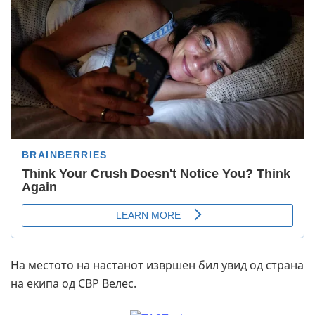
На местото на настанот извршен бил увид од страна
на екипа од СВР Велес.