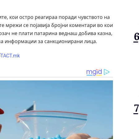
ите, кои остро реагираа поради чувството на
те мрежи се појавија бројни коментари во кои
озач не плати патарина веднаш добива казна,
ема информации за санкционирани лица.