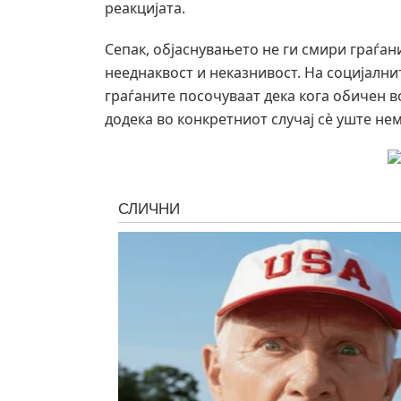
реакцијата.
Сепак, објаснувањето не ги смири граѓан
нееднаквост и неказнивост. На социјални
граѓаните посочуваат дека кога обичен в
додека во конкретниот случај сè уште н