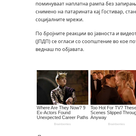
поминуваат наплатна рампа без запирање
снимено на патарината кај Гостивар, ста
социјалните мрежи.
По бројните реакции во јавноста и видео
(ЈПДП) се огласи со соопштение во кое п
веднаш по објавата.