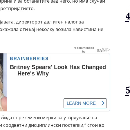
рина и за останатите зад него, но има случаи
претпријатието.
авата, директорот дал итен налог за
кажала оти кај неколку возила навистина не
е бидат преземени мерки за утврдување на
 и соодветни дисциплински постапки,“ стои во