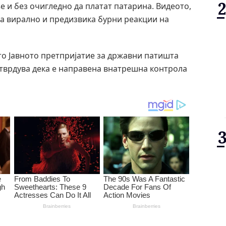
 и без очигледно да платат патарина. Видеото,
на вирално и предизвика бурни реакции на
то Јавното претпријатие за државни патишта
отврдува дека е направена внатрешна контрола