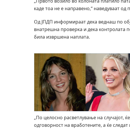
„Првото возило во колоната платило пата
каде тоа не е направено,“ наведуваат од 
Од ЈПДП информираат дека веднаш по обј
внатрешна проверка и дека контролата по
била извршена наплата.
„По целосно расветлување на случајот, ќ
одговорност на вработените, а ќе следат