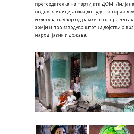
претседателка на партијата ДОМ, Лилјана
поднесе иницијатива до судот и тврди де
излегува надвор од рамките на правен ак
земји и произведува штетни дејствија в
народ, јазик и држава.