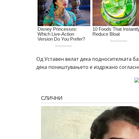
Од Уставен велат дека подносителката б
дека поништувањето е издржано согласно