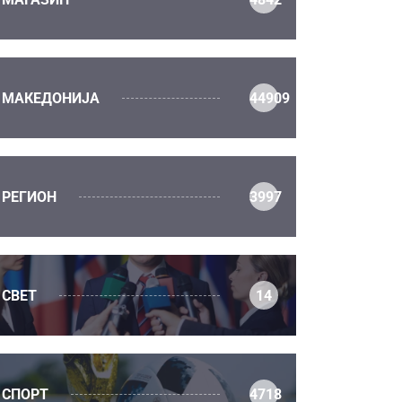
МАКЕДОНИЈА
44909
РЕГИОН
3997
СВЕТ
14
СПОРТ
4718