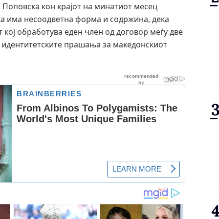
 Поповска кон крајот на минатиот месец
ка има несоодветна форма и содржина, дека
т кој обработува еден член од договор меѓу две
рз идентитетските прашања за македонскиот