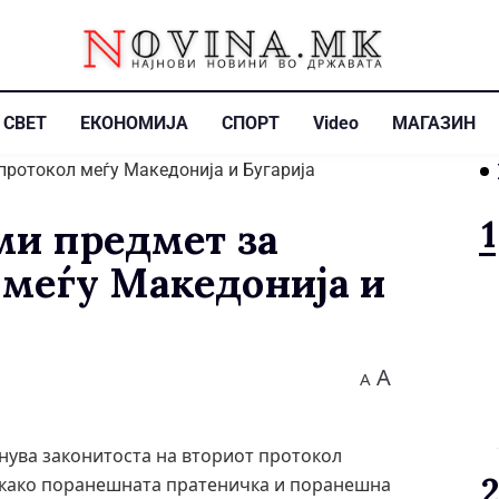
СВЕТ
ЕКОНОМИЈА
СПОРТ
Video
МАГАЗИН
ми предмет за
 меѓу Македонија и
A
A
енува законитоста на вториот протокол
откако поранешната пратеничка и поранешна