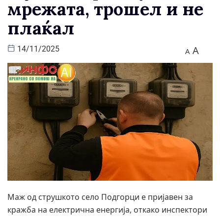
мрежата, трошел и не
плаќал
A
14/11/2025
A
Маж од струшкото село Подгорци е пријавен за
кражба на електрична енергија, откако инспектори