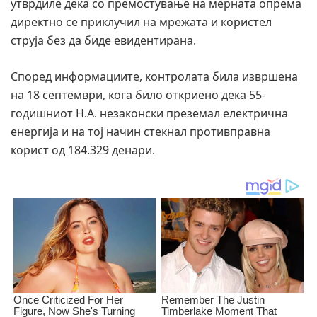
утврдиле дека со премостување на мерната опрема
директно се приклучил на мрежата и користел
струја без да биде евидентирана.
Според информациите, контролата била извршена
на 18 септември, кога било откриено дека 55-
годишниот Н.А. незаконски преземал електрична
енергија и на тој начин стекнал противправна
корист од 184.329 денари.