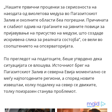
„Нашите првични проценки за сериозноста на
наездата од виолетова медуза во Пагазитскиот
Залив и околните области беа погрешни. Причината
е слабиот одзив на граѓаните на јавните повици за
пријавување на присуство на медузи, што создаде
искривена слика за реалната состојба“, се вели во
соопштението на опсерваторијата.
По прегледот на податоците, беше утврдено дека
ситуацијата се влошува. Источниот брег на
Пагазитскиот Залив и северна Евија моментално се
меѓу најпогодените региони, а според новите
извештаи, колку подалеку на север се движите,
толку поизразен станува проблемот.