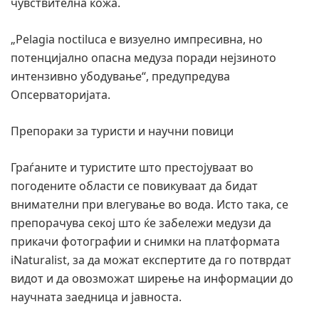
чувствителна кожа.
„Pelagia noctiluca е визуелно импресивна, но
потенцијално опасна медуза поради нејзиното
интензивно убодување“, предупредува
Опсерваторијата.
Препораки за туристи и научни повици
Граѓаните и туристите што престојуваат во
погодените области се повикуваат да бидат
внимателни при влегување во вода. Исто така, се
препорачува секој што ќе забележи медузи да
прикачи фотографии и снимки на платформата
iNaturalist, за да можат експертите да го потврдат
видот и да овозможат ширење на информации до
научната заедница и јавноста.