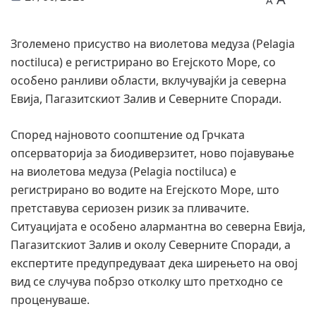
A
Зголемено присуство на виолетова медуза (Pelagia
noctiluca) е регистрирано во Егејското Море, со
особено ранливи области, вклучувајќи ја северна
Евија, Пагазитскиот Залив и Северните Споради.
Според најновото соопштение од Грчката
опсерваторија за биодиверзитет, ново појавување
на виолетова медуза (Pelagia noctiluca) е
регистрирано во водите на Егејското Море, што
претставува сериозен ризик за пливачите.
Ситуацијата е особено алармантна во северна Евија,
Пагазитскиот Залив и околу Северните Споради, а
експертите предупредуваат дека ширењето на овој
вид се случува побрзо отколку што претходно се
проценуваше.