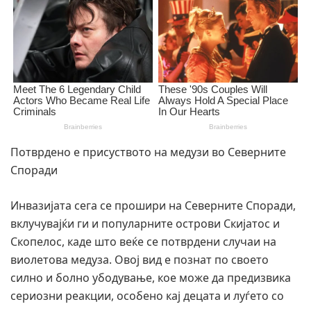
Потврдено е присуството на медузи во Северните
Споради
Инвазијата сега се прошири на Северните Споради,
вклучувајќи ги и популарните острови Скијатос и
Скопелос, каде што веќе се потврдени случаи на
виолетова медуза. Овој вид е познат по своето
силно и болно убодување, кое може да предизвика
сериозни реакции, особено кај децата и луѓето со