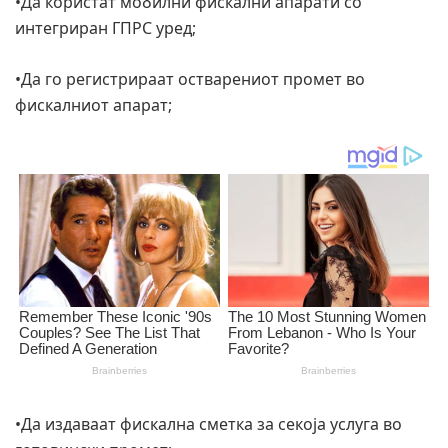
•Да користат мобилни фискални апарати со
интегриран ГПРС уред;
•Да го регистрираат остварениот промет во
фискалниот апарат;
•Да издаваат фискална сметка за секоја услуга во