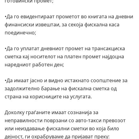
готовински промет;
•Да го евидентираат прометот во книгата на дневни
финансиски извештаи, за секоја фискална каса
поединечно;
•Да го уплатат дневниот промет на трансакциска
сметка кај носителот на платен промет најдоцна
наредниот работен ден;
•Да имаат јасно и видно истакнато соопштение за
задолжително барање на фискална сметка од
страна на корисниците на услугата.
Доколку граѓаните имаат сознанија за
неправилности поврзани со авто-такси превозот
или неиздавање фискални сметки во која било
дејност, ги охрабруваме да пријават преку: