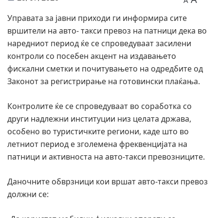
A
Управата за јавни приходи ги информира сите
вршители на авто- такси превоз на патници дека во
наредниот период ќе се спроведуваат засилени
контроли со посебен акцент на издавањето
фискални сметки и почитувањето на одредбите од
Законот за регистрирање на готовински плаќања.
Контролите ќе се спроведуваат во соработка со
други надлежни институции низ целата држава,
особено во туристичките региони, каде што во
летниот период е зголемена фреквенцијата на
патници и активноста на авто-такси превозниците.
Даночните обврзници кои вршат авто-такси превоз
должни се: