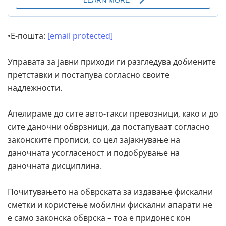
•Е-пошта:
[email protected]
Управата за јавни приходи ги разгледува добиените
претставки и постапува согласно своите
надлежности.
Апелираме до сите авто-такси превозници, како и до
сите даночни обврзници, да постапуваат согласно
законските прописи, со цел зајакнување на
даночната усогласеност и подобрување на
даночната дисциплина.
Почитувањето на обврската за издавање фискални
сметки и користење мобилни фискални апарати не
е само законска обврска – тоа е придонес кон