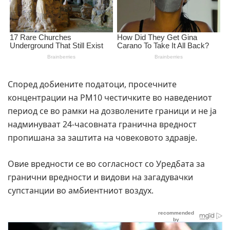
Според добиените податоци, просечните
концентрации на PM10 честичките во наведениот
период се во рамки на дозволените граници и не ја
надминуваат 24-часовната гранична вредност
пропишана за заштита на човековото здравје.
Овие вредности се во согласност со Уредбата за
гранични вредности и видови на загадувачки
супстанции во амбиентниот воздух.