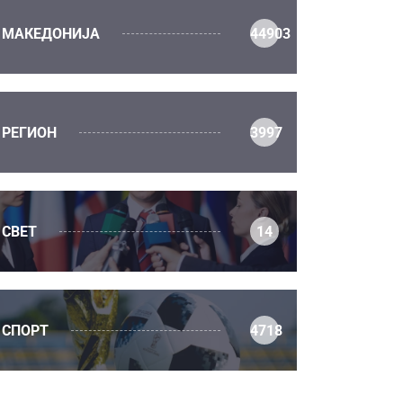
МАКЕДОНИЈА
44903
РЕГИОН
3997
СВЕТ
14
СПОРТ
4718