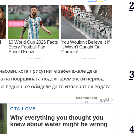
часови, кога присутните забележале дека
ува на површината подолг временски период.
а веднаш се обиделе да го извлечат од водата.