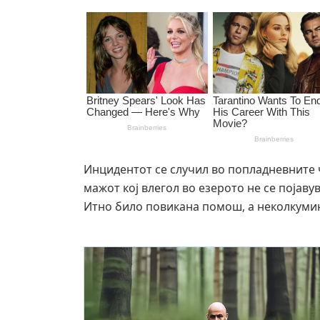
Инцидентот се случил во попладневните 
мажот кој влегол во езерото не се појав
Итно било повикана помош, а неколкумин