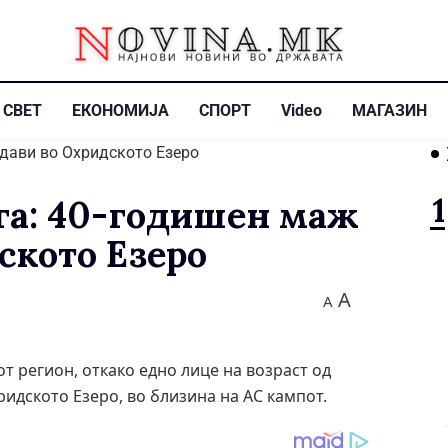
СВЕТ
ЕКОНОМИЈА
СПОРТ
Video
МАГАЗИН
уга: 40-годишен маж
ското Езеро
A
A
т регион, откако едно лице на возраст од
ридското Езеро, во близина на АС кампот.