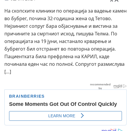
A
На скопските клиники по операција за вадење камен
во бубрег, почина 32-годишна жена од Тетово.
Нејзиниот сопруг бара објаснување и вистина за
причините за смртниот исход, пишува Телма. По
операцијата на 19 јуни, настанало крварење и
бубрегот бил отстранет во повторна операција.
Пациентката била префрлена на КАРИЛ, каде
починала еден час по полноќ. Сопругот размислува
[…]