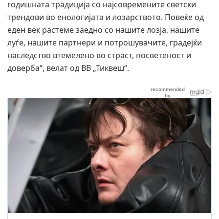
годишната традиција со најсовремените светски
трендови во енологијата и лозарството. Повеќе од
еден век растеме заедно со нашите лозја, нашите
луѓе, нашите партнери и потрошувачите, градејќи
наследство втемелено во страст, посветеност и
доверба“, велат од ВВ „Тиквеш“.