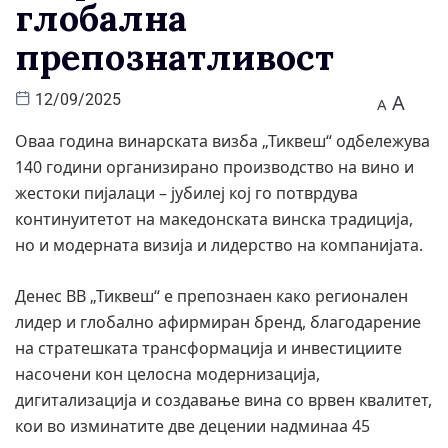
глобална
препознатливост
A
12/09/2025
A
Оваа година винарската визба „Тиквеш“ одбележува
140 години организирано производство на вино и
жестоки пијалаци – јубилеј кој го потврдува
континуитетот на македонската винска традиција,
но и модерната визија и лидерство на компанијата.
Денес ВВ „Тиквеш“ е препознаен како регионален
лидер и глобално афирмиран бренд, благодарение
на стратешката трансформација и инвестициите
насочени кон целосна модернизација,
дигитализација и создавање вина со врвен квалитет,
кои во изминатите две децении надминаа 45