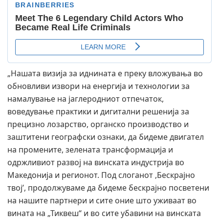
„Нашата визија за иднината е преку вложувања во
обновливи извори на енергија и технологии за
намалување на јаглеродниот отпечаток,
воведување практики и дигитални решенија за
прецизно лозарство, органско производство и
заштитени географски ознаки, да бидеме двигател
на промените, зелената трансформација и
одржливиот развој на винската индустрија во
Македонија и регионот. Под слоганот ,Бескрајно
твој’, продолжуваме да бидеме бескрајно посветени
на нашите партнери и сите оние што уживаат во
вината на „Тиквеш“ и во сите убавини на винската