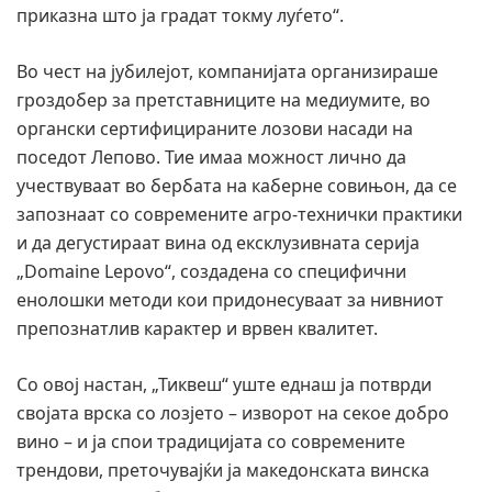
приказна што ја градат токму луѓето“.
Во чест на јубилејот, компанијата организираше
гроздобер за претставниците на медиумите, во
органски сертифицираните лозови насади на
поседот Лепово. Тие имаа можност лично да
учествуваат во бербата на каберне совињон, да се
запознаат со современите агро-технички практики
и да дегустираат вина од ексклузивната серија
„Domaine Lepovo“, создадена со специфични
енолошки методи кои придонесуваат за нивниот
препознатлив карактер и врвен квалитет.
Со овој настан, „Тиквеш“ уште еднаш ја потврди
својата врска со лозјето – изворот на секое добро
вино – и ја спои традицијата со современите
трендови, преточувајќи ја македонската винска