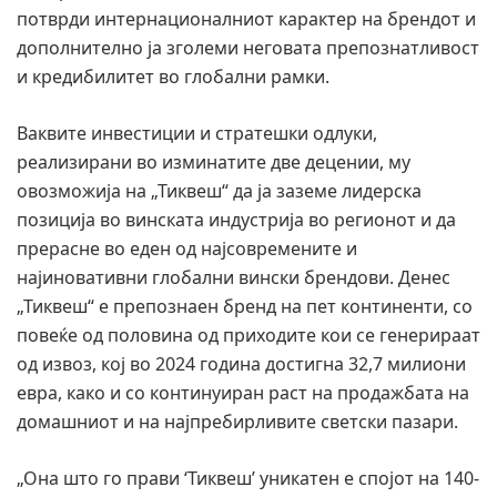
потврди интернационалниот карактер на брендот и
дополнително ја зголеми неговата препознатливост
и кредибилитет во глобални рамки.
Ваквите инвестиции и стратешки одлуки,
реализирани во изминатите две децении, му
овозможија на „Тиквеш“ да ја заземе лидерска
позиција во винската индустрија во регионот и да
прерасне во еден од најсовремените и
најиновативни глобални вински брендови. Денес
„Тиквеш“ е препознаен бренд на пет континенти, со
повеќе од половина од приходите кои се генерираат
од извоз, кој во 2024 година достигна 32,7 милиони
евра, како и со континуиран раст на продажбата на
домашниот и на најпребирливите светски пазари.
„Она што го прави ‘Тиквеш’ уникатен е спојот на 140-