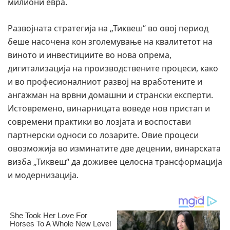
милиони евра.
Развојната стратегија на „Тиквеш“ во овој период
беше насочена кон зголемување на квалитетот на
виното и инвестициите во нова опрема,
дигитализација на производствените процеси, како
и во професионалниот развој на вработените и
ангажман на врвни домашни и странски експерти.
Истовремено, винарницата воведе нов пристап и
современи практики во лозјата и воспостави
партнерски односи со лозарите. Овие процеси
овозможија во изминатите две децении, винарската
визба „Тиквеш“ да доживее целосна трансформација
и модернизација.