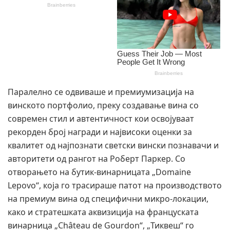
Паралелно се одвиваше и премиумизација на
винското портфолио, преку создавање вина со
современ стил и автентичност кои освојуваат
рекорден број награди и највисоки оценки за
квалитет од најпознати светски вински познавачи и
авторитети од рангот на Роберт Паркер. Со
отворањето на бутик-винарницата „Domaine
Lepovo“, која го трасираше патот на производството
на премиум вина од специфични микро-локации,
како и стратешката аквизиција на француската
винарница „Château de Gourdon“, „Тиквеш“ го