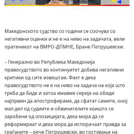
Македонското судство со години се соочува со
негативни оценки и не е на ниво на задачата, вели
пратеникот на ВМРО-ДПМНЕ, Бране Петрушевски.
– Генерално во Република Македонија
правосудството во континуитет добива негативни
критики од сите извештаи. Факт е дека
правосудството не е на ниво на задача на која што
треба да биде и затоа имавме серија на обиди
најпрвин да апострофираме, да сфатат самите, оној
мал дел од судиите и обвинителите коишто се
заробени од опозицијата, дека мора да се
реформираат и дека мора да испорачаат правда за
граѓаните – рече Петрушевски, во гостување на