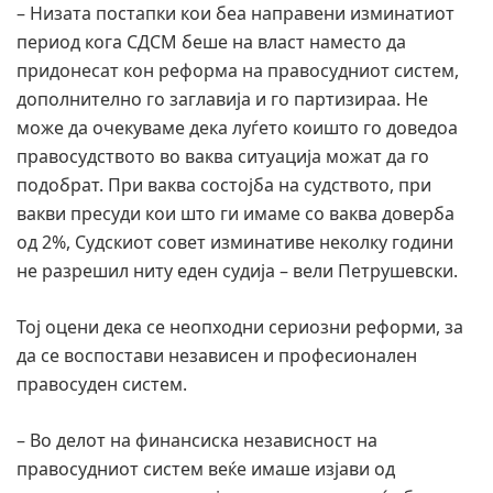
– Низата постапки кои беа направени изминатиот
период кога СДСМ беше на власт наместо да
придонесат кон реформа на правосудниот систем,
дополнително го заглавија и го партизираа. Не
може да очекуваме дека луѓето коишто го доведоа
правосудството во ваква ситуација можат да го
подобрат. При ваква состојба на судството, при
вакви пресуди кои што ги имаме со ваква доверба
од 2%, Судскиот совет изминативе неколку години
не разрешил ниту еден судија – вели Петрушевски.
Тој оцени дека се неопходни сериозни реформи, за
да се воспостави независен и професионален
правосуден систем.
– Во делот на финансиска независност на
правосудниот систем веќе имаше изјави од