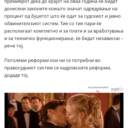
премиерот дека до крајот на оваа година ќе бидат
донесени законите коишто значат одредување на
процент од буџетот што ќе одат за судскиот и јавно
обвинителскиот систем. Тие со тие пари ќе
располагаат комплетно и за плати и за вработувања
и за техничко функционирање, ќе бидат независни –
рече тој.
Поголеми реформи кои ни се потребни во
правосудниот систем се кадровските реформи,
додаде тој.