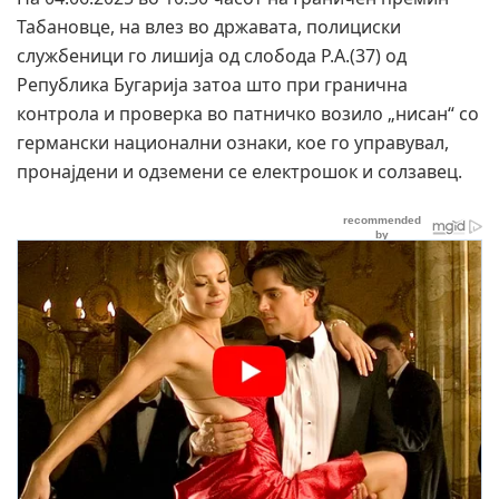
Табановце, на влез во државата, полициски
службеници го лишија од слобода Р.А.(37) од
Република Бугарија затоа што при гранична
контрола и проверка во патничко возило „нисан“ со
германски национални ознаки, кое го управувал,
пронајдени и одземени се електрошок и солзавец.