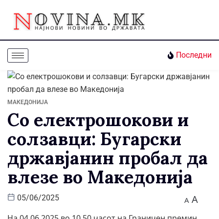
Последни
МАКЕДОНИЈА
Со електрошокови и
солзавци: Бугарски
државјанин пробал да
влезе во Македонија
A
05/06/2025
A
На 04.06.2025 во 10.50 часот на Граничен премин