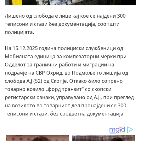
Лишено од слобода е лице кај кое се најдени 300
теписони и стази без документација, соопшти
полицијата.
На 15.12.2025 година полициски службеници од
Мобилната единица за компезаторни мерки при
Одделот за гранични работи и миграции на
подрачје на СВР Охрид, во Подмоље го лишија од
слобода А.Ј (52) од Скопје. Откако било сопрено
товарно возило „форд транзит“ со скопски
регистарски ознаки, управувано од А.Ј., при преглед
на возилото во товарниот дел пронајдени се 300
теписони и стази, без соодветна документација.