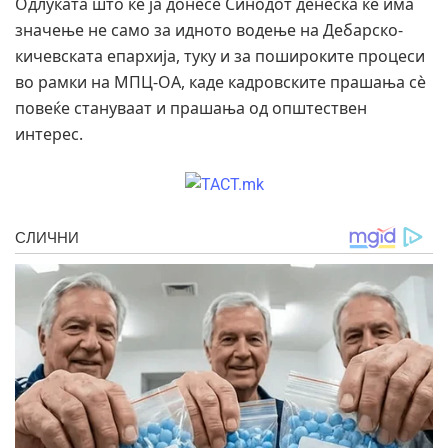
Одлуката што ќе ја донесе Синодот денеска ќе има
значење не само за идното водење на Дебарско-
кичевската епархија, туку и за пошироките процеси
во рамки на МПЦ-ОА, каде кадровските прашања сè
повеќе стануваат и прашања од општествен
интерес.