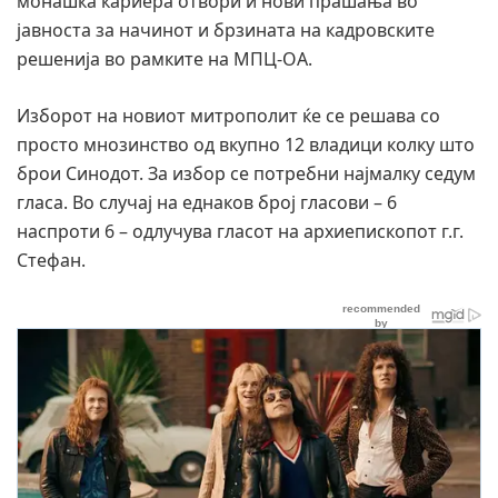
монашка кариера отвори и нови прашања во
јавноста за начинот и брзината на кадровските
решенија во рамките на МПЦ-ОА.
Изборот на новиот митрополит ќе се решава со
просто мнозинство од вкупно 12 владици колку што
брои Синодот. За избор се потребни најмалку седум
гласа. Во случај на еднаков број гласови – 6
наспроти 6 – одлучува гласот на архиепископот г.г.
Стефан.