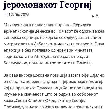
јеромонахот Георгиј
A
12/06/2025
A
Македонската православна црква – Охридска
архиепископија денеска во 10 часот ќе одржи важна
синодска седница, на која ќе се одлучува за новиот
митрополит на Дебарско-кичевската епархија. Оваа
епархија е без поглавар од ноември минатата
година, кога на 73-годишна возраст, по кусо
боледување, почина митрополитот г. Тимотеј.
За оваа висока црковна позиција засега официјално
е познат само еден кандидат – јеромонахот Георгиј,
кој на празникот Педесетница беше произведен за
игумен на свеченост што се одржа во соборниот
храм „Свети Климент Охридски“ во Скопје.
Произведувањето го изврши лично архиепископот