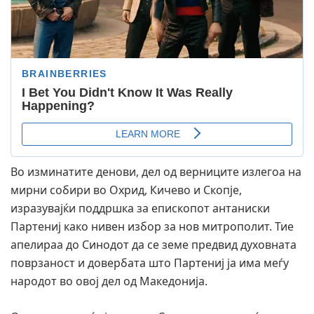
Во изминатите денови, дел од верниците излегоа на
мирни собири во Охрид, Кичево и Скопје,
изразувајќи поддршка за епископот антаниски
Партениј како нивен избор за нов митрополит. Тие
апелираа до Синодот да се земе предвид духовната
поврзаност и довербата што Партениј ја има меѓу
народот во овој дел од Македонија.