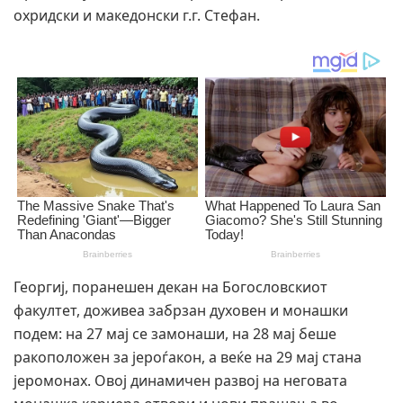
охридски и македонски г.г. Стефан.
Георгиј, поранешен декан на Богословскиот
факултет, доживеа забрзан духовен и монашки
подем: на 27 мај се замонаши, на 28 мај беше
ракоположен за јероѓакон, а веќе на 29 мај стана
јеромонах. Овој динамичен развој на неговата