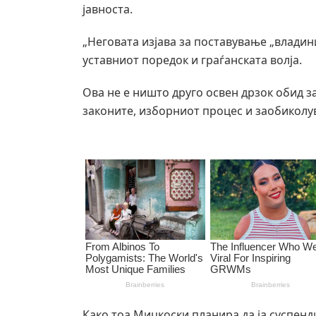
јавноста.
„Неговата изјава за поставување „влади
уставниот поредок и граѓанската волја.
Ова не е ништо друго освен дрзок обид з
законите, изборниот процес и заобиколув
Како тоа Мицкоски планира да ја суспенд