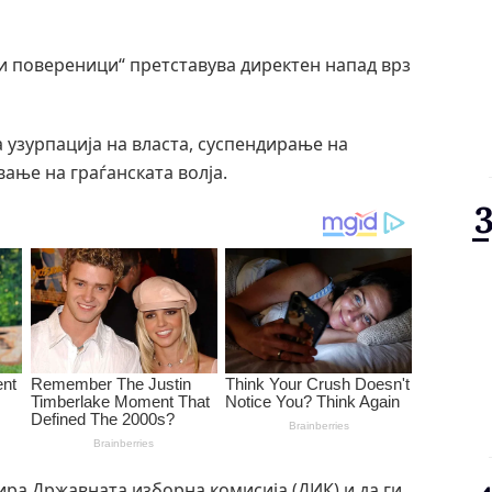
ни повереници“ претставува директен напад врз
а узурпација на власта, суспендирање на
ање на граѓанската волја.
ира Државната изборна комисија (ДИК) и да ги