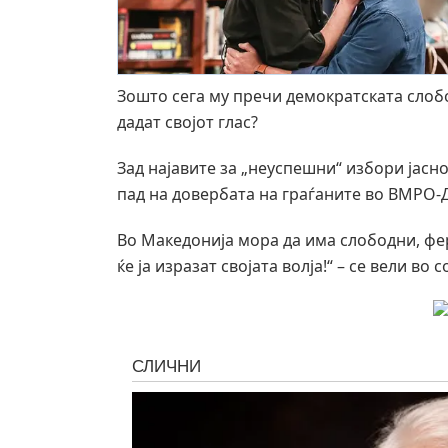
Зошто сега му пречи демократската слобо
дадат својот глас?
Зад најавите за „неуспешни“ избори јасн
пад на довербата на граѓаните во ВМРО
Во Македонија мора да има слободни, фер
ќе ја изразат својата волја!“ – се вели в