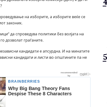
и?
проведување на изборите, а изборите веќе се
иот законик.
ици“ да спроведува политики без волјата на
 го дозволат граѓаните.
независни кандидати е апсурдна. И на минатите
ависни кандидати и листи во општините па не