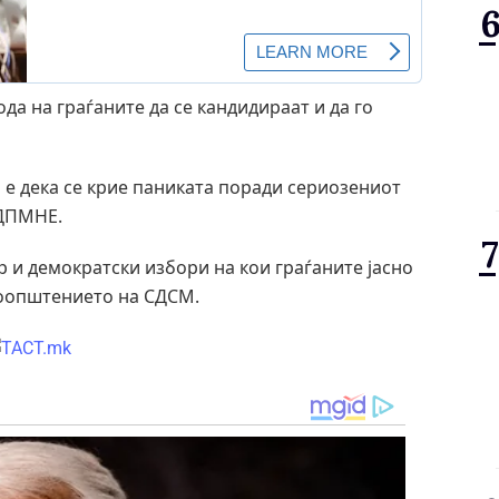
да на граѓаните да се кандидираат и да го
о е дека се крие паниката поради сериозениот
-ДПМНЕ.
 и демократски избори на кои граѓаните јасно
о соопштението на СДСМ.