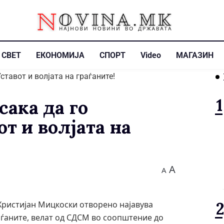
СВЕТ
ЕКОНОМИЈА
СПОРТ
Video
МАГАЗИН
ака да го
т и волјата на
A
A
Христијан Мицкоски отворено најавува
аѓаните, велат од СДСМ во соопштение до