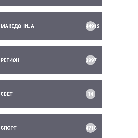
МАКЕДОНИЈА
44912
РЕГИОН
3997
СВЕТ
14
СПОРТ
4718