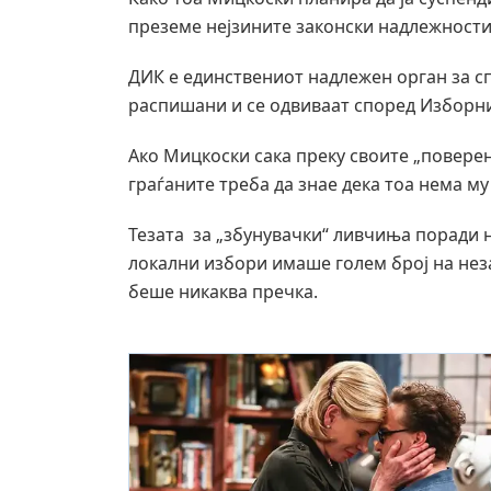
преземе нејзините законски надлежност
ДИК е единствениот надлежен орган за с
распишани и се одвиваат според Изборн
Ако Мицкоски сака преку своите „поверен
граѓаните треба да знае дека тоа нема му
Тезата за „збунувачки“ ливчиња поради 
локални избори имаше голем број на нез
беше никаква пречка.