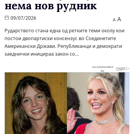
нема нов рудник
A
09/07/2026
A
Рударството стана една од ретките теми околу кои
постои двопартиски консензус во Соединетите
Американски Држави. Републиканци и демократи
заеднички иницираа закон со…