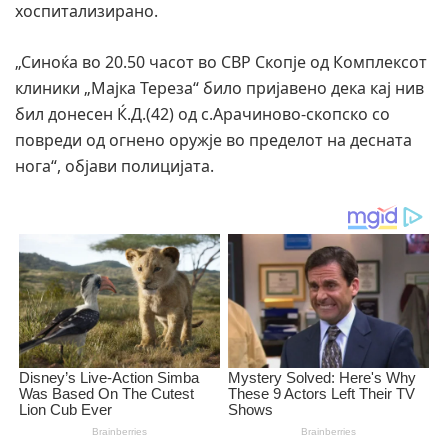
хоспитализирано.
„Синоќа во 20.50 часот во СВР Скопје од Комплексот
клиники „Мајка Тереза“ било пријавено дека кај нив
бил донесен Ќ.Д.(42) од с.Арачиново-скопско со
повреди од огнено оружје во пределот на десната
нога“, објави полицијата.