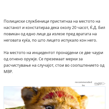
Полициски службеници пристигнаа на местото на
настанот и констатираа дека околу 20 часот, Ќ.Д. бил
повикан од едно лице да излезе пред вратата на
неговата куќа, по што лицето испукало кон него.
На местото на инцидентот пронајдени се две чаури
од огнено оружје. Се преземаат мерки за
расчистување на случајот, стои во соопштението од
МВР.