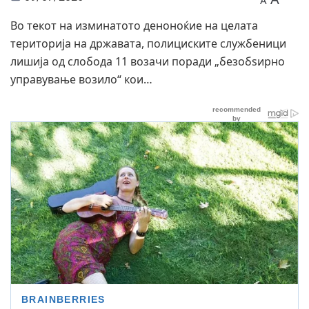
A
Во текот на изминатото деноноќие на целата
територија на државата, полициските службеници
лишија од слобода 11 возачи поради „безобѕирно
управување возило“ кои…