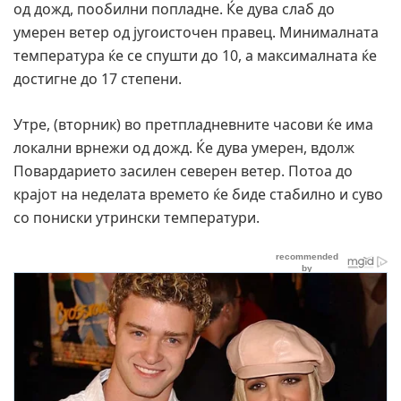
од дожд, пообилни попладне. Ќе дува слаб до
умерен ветер од југоисточен правец. Минималната
температура ќе се спушти до 10, а максималната ќе
достигне до 17 степени.
Утре, (
вторник
)
во претпладневните часови ќе има
локални врнежи од дожд. Ќе дува умерен, вдолж
Повардарието засилен северен ветер. Потоа до
крајот на неделата времето ќе биде стабилно и суво
со пониски утрински температури.