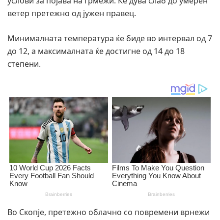
услови за појава на грмежи. Ќе дува слаб до умерен
ветер претежно од јужен правец.
Минималната температура ќе биде во интервал од 7
до 12, а максималната ќе достигне од 14 до 18
степени.
Во Скопје, претежно облачно со повремени врнежи