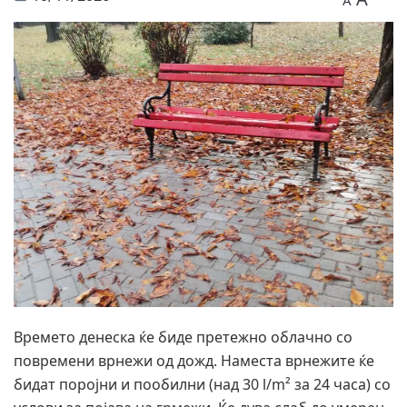
A
Времето денеска ќе биде п
ретежно облачно со
повремени врнежи од дожд. Наместа врнежите ќе
бидат поројни и пообилни (над 30 l/m² за 24 часа) со