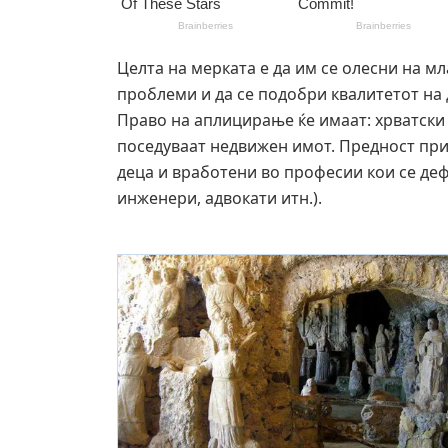
Целта на мерката е да им се олесни на м
проблеми и да се подобри квалитетот на 
Право на аплицирање ќе имаат: хрватски 
поседуваат недвижен имот. Предност при 
деца и вработени во професии кои се де
инженери, адвокати итн.).