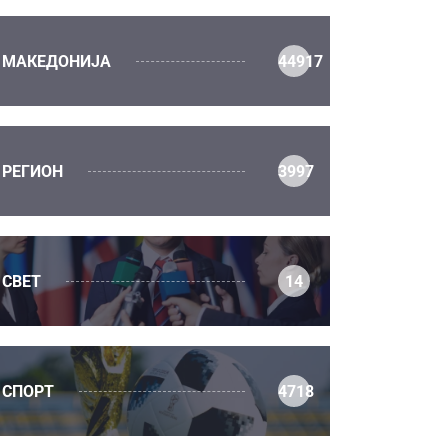
МАКЕДОНИЈА
44917
РЕГИОН
3997
СВЕТ
14
СПОРТ
4718