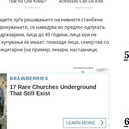
ладите луѓе решавањето на нивните станбени
домувањето, се наведува во предлог-одлуката.
државјани, лица до 49 години, лица кои не
купување ќе имаат: помлади лица, семејства со
фицитарни (на пример: лекари, наставници,