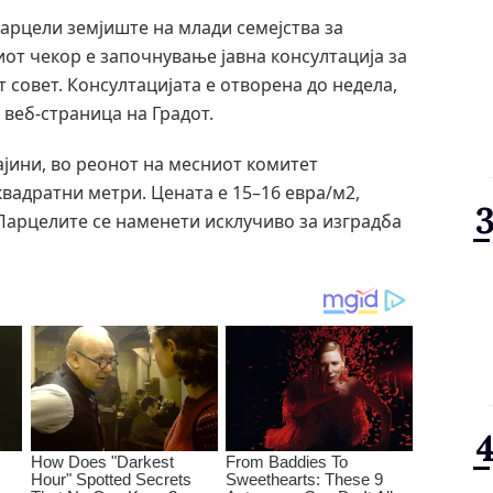
арцели земјиште на млади семејства за
иот чекор е започнување јавна консултација за
т совет. Консултацијата е отворена до недела,
 веб-страница на Градот.
ајини, во реонот на месниот комитет
квадратни метри. Цената е 15–16 евра/м2,
 Парцелите се наменети исклучиво за изградба