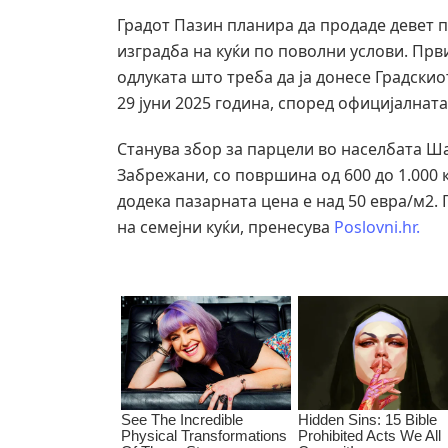
Градот Пазин планира да продаде девет п
изградба на куќи по поволни услови. Прв
одлуката што треба да ја донесе Градскио
29 јуни 2025 година, според официјалната
Станува збор за парцели во населбата Ш
Забрежани, со површина од 600 до 1.000 
додека пазарната цена е над 50 евра/м2.
на семејни куќи, пренесува
Poslovni.hr.