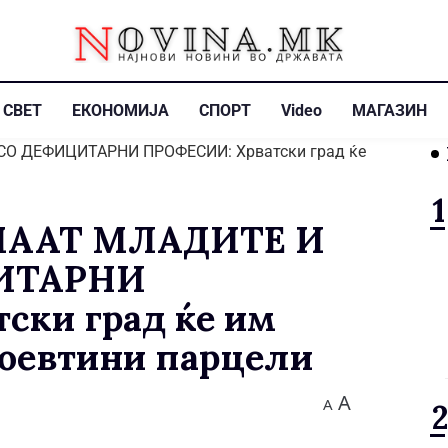
СВЕТ
ЕКОНОМИЈА
СПОРТ
Video
МАГАЗИН
МААТ МЛАДИТЕ И
ИТАРНИ
ски град ќе им
поевтини парцели
A
A