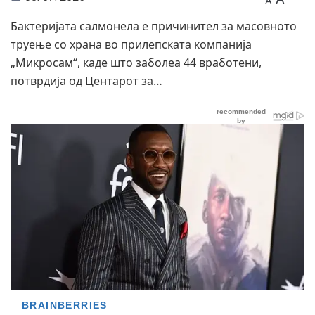
A
Бактеријата салмонела е причинител за масовното
труење со храна во прилепската компанија
„Микросам“, каде што заболеа 44 вработени,
потврдија од Центарот за…