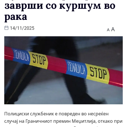
заврши со куршум во
рака
A
14/11/2025
A
Полициски службеник е повреден во несреќен
случај на Граничниот премин Меџитлија, откако при