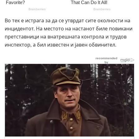
Во тек е истрага за да се утврдат сите околности на
инцидентот. На местото на настанот биле повикани
претставници на внатрешната контрола и трудов
инспектор, а бил известен и јавен обвинител.