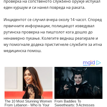
проверка на сопственото службено оружје испукал
еден куршум и си нанел повреда на раката.
Инцидентот се случил вчера околу 14 часот. Според
првичните информации, полицаецот изведувал
рутинска проверка на пиштолот кога дошло до
ненамерно пукање. Колегите веднаш реагирале и
му помогнале додека пристигнеле службите за итна
медицинска помош.