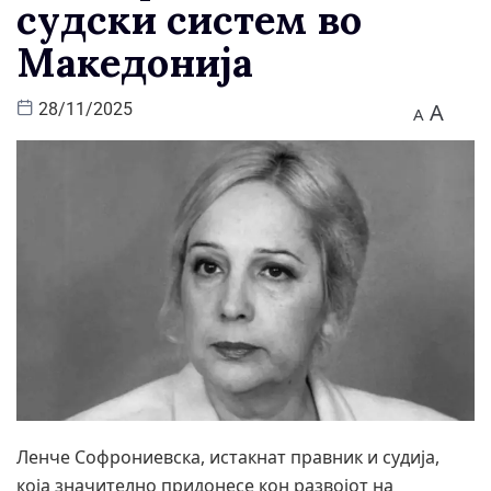
судски систем во
Македонија
A
28/11/2025
A
Ленче Софрониевска, истакнат правник и судија,
која значително придонесе кон развојот на