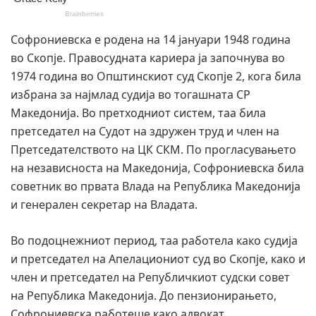
Софрониевска е родена на 14 јануари 1948 година
во Скопје. Правосудната кариера ја започнува во
1974 година во Општинскиот суд Скопје 2, кога била
избрана за најмлад судија во тогашната СР
Македонија. Во претходниот систем, таа била
претседател на Судот на здружен труд и член на
Претседателството на ЦК СКМ. По прогласувањето
на независноста на Македонија, Софрониевска била
советник во првата Влада на Република Македонија
и генерален секретар на Владата.
Во подоцнежниот период, таа работела како судија
и претседател на Апелациониот суд во Скопје, како и
член и претседател на Републичкиот судски совет
на Република Македонија. До пензионирањето,
Софрониевска работеше како адвокат,