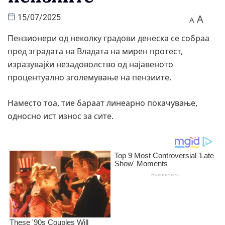
A
15/07/2025
A
Пензионери од неколку градови денеска се собраа
пред зградата на Владата на мирен протест,
изразувајќи незадоволство од најавеното
процентуално зголемување на пензиите.
Наместо тоа, тие бараат линеарно покачување,
односно ист износ за сите.