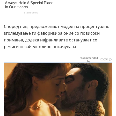
Според нив, предложениот модел на процентуално
зголемување ги фаворизира оние со повисоки
примања, додека најранливите остануваат со
речиси незабележливо покачување.