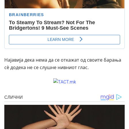
Најавија дека нема да се откажат од своите барања
сè додека не се слушне нивниот глас.