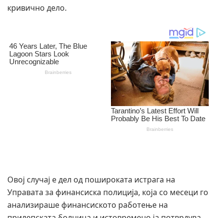
кривично дело.
Овој случај е дел од пошироката истрага на
Управата за финансиска полиција, која со месеци го
анализираше финансиското работење на
прилепската болница и истовремено ја потврдува