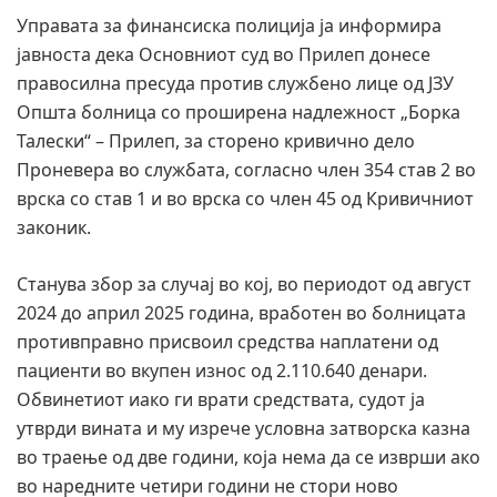
Управата за финансиска полиција ја информира
јавноста дека Основниот суд во Прилеп донесе
правосилна пресуда против службено лице од ЈЗУ
Општа болница со проширена надлежност „Борка
Талески“ – Прилеп, за сторено кривично дело
Проневера во службата, согласно член 354 став 2 во
врска со став 1 и во врска со член 45 од Кривичниот
законик.
Станува збор за случај во кој, во периодот од август
2024 до април 2025 година, вработен во болницата
противправно присвоил средства наплатени од
пациенти во вкупен износ од 2.110.640 денари.
Обвинетиот иако ги врати средствата, судот ја
утврди вината и му изрече условна затворска казна
во траење од две години, која нема да се изврши ако
во наредните четири години не стори ново