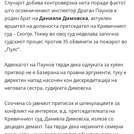
Случајот добива контроверзна нота поради фактот
што осомничениот инспектор Драган Паунов е
роден брат на
Даниела Димовска
, актуелен
вршител на должноста претседател на Кривичниот
суд – Скопје. Токму во овој суд неделава започна
судскиот процес против 35 обвинети за пожарот во
„Пулс“.
Адвокатот на Паунов тврди дека одлуката за куќен
притвор не е базирана на правни аргументи, туку е
директен напад насочен кон дискредитација на
неговата сестра, судијката Димовска.
Соочена со јавниот притисок и шпекулациите за
конфликт на интереси, в.д. претседателката на
Кривичниот суд, Даниела Димовска, излезе со
дециден демант. Таа тврди дека нејзините семејни