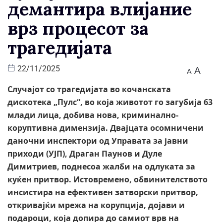
демантира влијание
врз процесот за
трагедијата
A
22/11/2025
A
Случајот со трагедијата во кочанската
дискотека „Пулс“, во која животот го загубија 63
млади лица, добива нова, криминално-
коруптивна димензија. Двајцата осомничени
даночни инспектори од Управата за јавни
приходи (УЈП), Драган Паунов и Дуле
Димитриев, поднесоа жалби на одлуката за
куќен притвор. Истовремено, обвинителството
инсистира на ефективен затворски притвор,
откривајќи мрежа на корупција, дојави и
подароци, која допира до самиот врв на