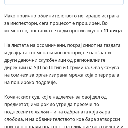
Иако првично обвинителството негираше истрага
за инспектори, сега процесот е проширен. Во
моментов, постапка се води против вкупно
11 лица
.
На листата на осомничени, покрај синот на газдата
и двајцата споменати инспектори, се наоѓаат и
други даночни службеници од регионалните
дирекции на УЈП во Штип и Струмица. Ова укажува
на сомнеж за организирана мрежа која оперирала
на пошироко подрачје.
Кочанскиот суд, кој е надлежен за овој дел од
предметот, има рок до утре да пресече по
поднесените жалби – и на одбраната која бара
слобода, и на обвинителството кое бара затворски
притвор поради опасност од влијание врз сведоци и