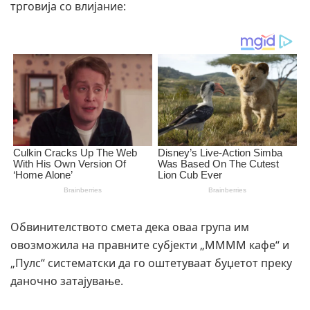
трговија со влијание:
Обвинителството смета дека оваа група им
овозможила на правните субјекти „ММММ кафе“ и
„Пулс“ систематски да го оштетуваат буџетот преку
даночно затајување.