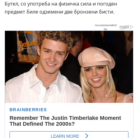
Бутел, со употреба на физичка сила и погоден
предмет биле одземени две бронзени бисти.