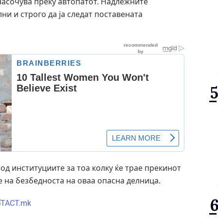
насочува преку автопатот. Надлежните
ни и строго да ја следат поставената
д институциите за тоа колку ќе трае прекинот
е на безбедноста на оваа опасна делница.