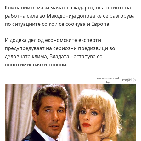
Компаниите маки мачат со кадарот, недостигот на
работна сила во Македонија допрва ќе се разгорува
по ситуациите со кои се соочува и Европа.
И додека дел од економските експерти
предупредуваат на сериозни предизвици во
деловната клима, Владата настапува со
пооптимистички тонови.