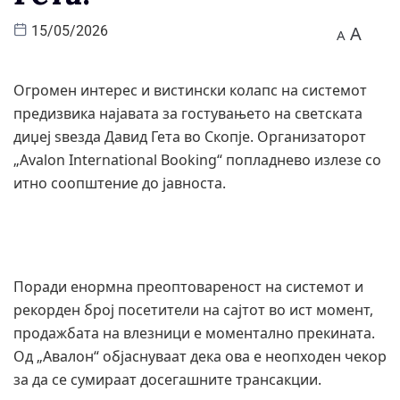
A
15/05/2026
A
Огромен интерес и вистински колапс на системот
предизвика најавата за гостувањето на светската
диџеј ѕвезда Давид Гета во Скопје. Организаторот
„Avalon International Booking“ попладнево излезе со
итно соопштение до јавноста.
Поради енормна преоптовареност на системот и
рекорден број посетители на сајтот во ист момент,
продажбата на влезници е моментално прекината.
Од „Авалон“ објаснуваат дека ова е неопходен чекор
за да се сумираат досегашните трансакции.