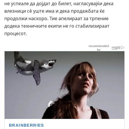
не успеале да дојдат до билет, нагласувајќи дека
влезници сè уште има и дека продажбата ќе
продолжи наскоро. Тие апелираат за трпение
додека техничките екипи не го стабилизираат
процесот.