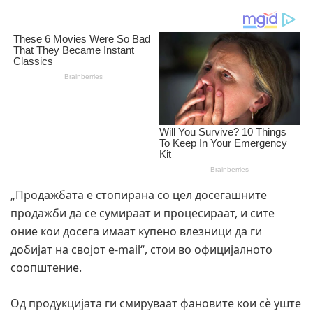
„Продажбата е стопирана со цел досегашните
продажби да се сумираат и процесираат, и сите
оние кои досега имаат купено влезници да ги
добијат на својот e-mail“, стои во официјалното
соопштение.
Од продукцијата ги смируваат фановите кои сè уште