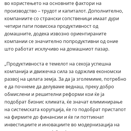
во користењето на основните фактори на
производство – трудот и капиталот. Дополнително,
компаниите со странски сопственици имаат дури
четири пати повисока продуктивност од
домашните, додека извозно ориентираните
компании се значително попродуктивни од оние
што работат исклучиво на домашниот пазар.
„Продуктивноста е темелот на секоја успешна
компанија и движечка сила за одржлив економски
развој на целата земја. За да ја зголемиме, потребно
е да почнеме да делуваме веднаш, преку добро
обмислени и решителни реформи кои ќе ја
подобрат бизнис климата, ќе значат елиминирање
на системската корупција, ќе го подобрат пристапот
на фирмите до финансии и ќе ги поттикнат
инвестициите и иновациите во модернизација на