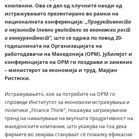
компании. Ова се дел од клучните наоди од
истражувањето презентирано во рамки на
националната конференција:
„Продуктивноста
и нејзините главни двигатели за економски раст
и конкурентност“,
што се одржа по повод 20-
годишнината на Организацијата на
работодавачи на Македонија (ОРМ).
Јубилејот и
конференцијата на ОРМ ги поздрави и заменик
– министерот за економија и труд, Марјан
Ристески.
Истражувањето, кое за потребите на ОРМ го
спроведе Институтот за економски истражувања и
политики „Finance Think“, покажува загрижувачки
тренд на намалување на вкупната продуктивност на
македонските компании, што укажува на тоа дека
фирмите во земјава стануваат сѐ помалку ефикасни