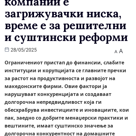
компании е
загрижувачки ниска,
време е за решителни
и суштински реформи
A
28/05/2025
A
Ограничениот пристап до финансии, слабите
институции и корупцијата се главните пречки
за растот на продуктивноста и развојот на
македонските фирми. Овие фактори ја
нарушуваат конкуренцијата и создаваат
долгорочна непредвидливост која ги
обесхрабрува инвестициите и иновациите, кои
пак, заедно со добрите менаџерски практики и
вештините, имаат суштинско значење за
долгорочна конкурентност на домашните