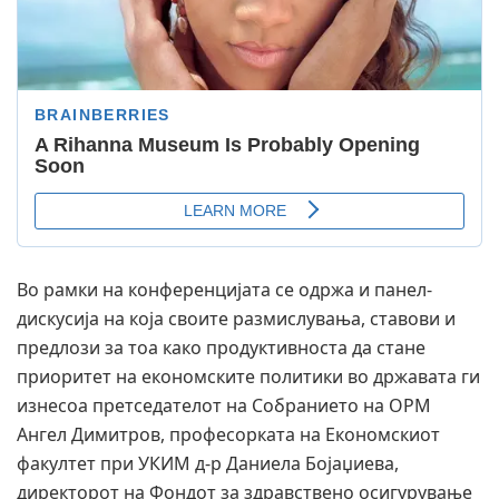
Во рамки на конференцијата се одржа и панел-
дискусија на која своите размислувања, ставови и
предлози за тоа како продуктивноста да стане
приоритет на економските политики во државата ги
изнесоа претседателот на Собранието на ОРМ
Ангел Димитров, професорката на Економскиот
факултет при УКИМ д-р Даниела Бојаџиева,
директорот на Фондот за здравствено осигурување