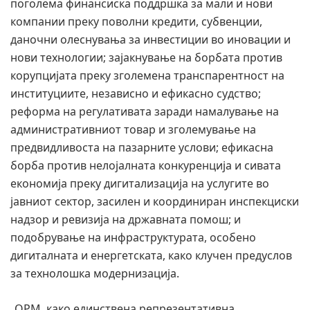
поголема финансиска поддршка за мали и нови
компании преку поволни кредити, субвенции,
даночни олеснувања за инвестиции во иновации и
нови технологии; зајакнување на борбата против
корупцијата преку зголемена транспарентност на
институциите, независно и ефикасно судство;
реформа на регулативата заради намалување на
административниот товар и зголемување на
предвидливоста на пазарните услови; ефикасна
борба против нелојалната конкуренција и сивата
економија преку дигитализација на услугите во
јавниот сектор, засилен и координиран инспекциски
надзор и ревизија на државната помош; и
подобрување на инфраструктурата, особено
дигиталната и енергетската, како клучен предуслов
за технолошка модернизација.
„ОРМ, како единствена репрезентативна