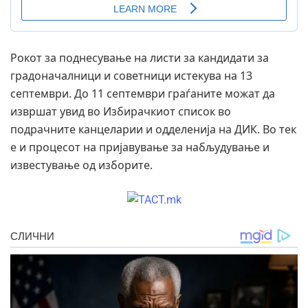
Рокот за поднесување на листи за кандидати за
градоначалници и советници истекува на 13
септември. До 11 септември граѓаните можат да
извршат увид во Избирачкиот список во
подрачните канцеларии и одделенија на ДИК. Во тек
е и процесот на пријавување за набљудување и
известување од изборите.