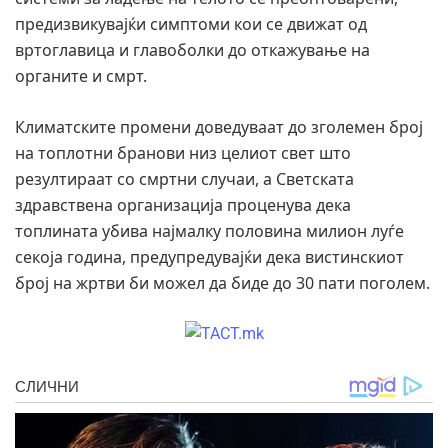
предизвикувајќи симптоми кои се движат од
вртоглавица и главоболки до откажување на
органите и смрт.
Климатските промени доведуваат до зголемен број
на топлотни бранови низ целиот свет што
резултираат со смртни случаи, а Светската
здравствена организација проценува дека
топлината убива најмалку половина милион луѓе
секоја година, предупредувајќи дека вистинскиот
број на жртви би можел да биде до 30 пати поголем.