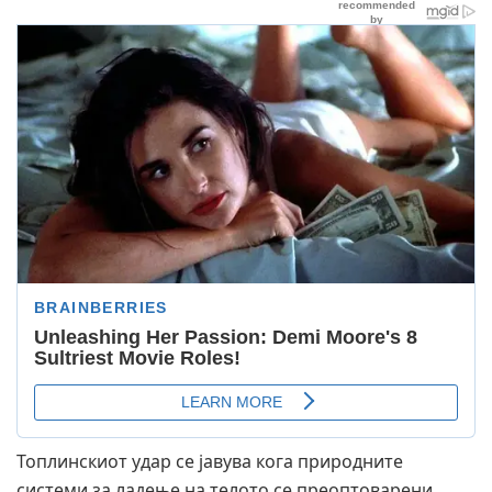
Топлинскиот удар се јавува кога природните
системи за ладење на телото се преоптоварени,