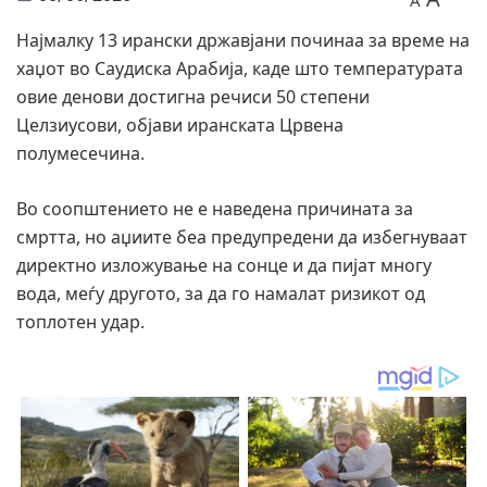
A
Најмалку 13 ирански државјани починаа за време на
хаџот во Саудиска Арабија, каде што температурата
овие денови достигна речиси 50 степени
Целзиусови, објави иранската Црвена
полумесечина.
Во соопштението не е наведена причината за
смртта, но аџиите беа предупредени да избегнуваат
директно изложување на сонце и да пијат многу
вода, меѓу другото, за да го намалат ризикот од
топлотен удар.