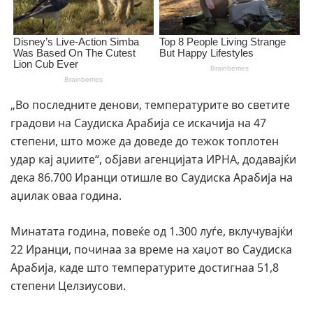
„Во последните денови, температурите во светите
градови на Саудиска Арабија се искачија на 47
степени, што може да доведе до тежок топлотен
удар кај аџиите“, објави агенцијата ИРНА, додавајќи
дека 86.700 Иранци отишле во Саудиска Арабија на
аџилак оваа година.
Минатата година, повеќе од 1.300 луѓе, вклучувајќи
22 Иранци, починаа за време на хаџот во Саудиска
Арабија, каде што температурите достигнаа 51,8
степени Целзиусови.