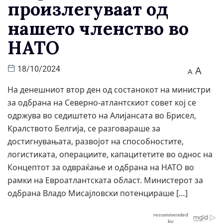
произлегуваат од
нашето членство во
НАТО
A
18/10/2024
A
На денешниот втор ден од состанокот на министри
за одбрана на Северно-атлантскиот совет кој се
одржува во седиштето на Алијансата во Брисел,
Кралството Белгија, се разговараше за
достигнувањата, развојот на способностите,
логистиката, операциите, капацитетите во однос на
Концептот за одвраќање и одбрана на НАТО во
рамки на Евроатлантската област. Министерот за
одбрана Владо Мисајловски потенцираше […]