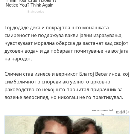
Тој додаде дека и покрај тоа што монашката
смиреност не поддржува вакви јавни изразувања,
чувствуваат морална обврска да застанат зад својот
духовен водач и да побараат почитување на волјата
на народот.
Сличен став изнесе и верникот Благој Веселинов, кој
симболично го спореди актуелното црковно
раководство со некој што прочитал прирачник за
возење велосипед, но никогаш не го практикувал.