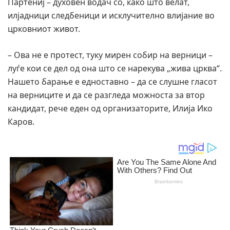
Партениј – духовен водач со, како што велат,
илјадници следбеници и исклучително влијание во
црковниот живот.
– Ова не е протест, туку мирен собир на верници –
луѓе кои се дел од она што се нарекува „жива црква“.
Нашето барање е едноставно – да се слушне гласот
на верниците и да се разгледа можноста за втор
кандидат, рече еден од организаторите, Илија Ико
Каров.