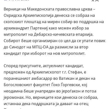
A
Верници на Македонската православна црква –
Охридска Архиепископија денеска се собраа на
скопскиот плоштад на мирен собир во поддршка на
архимандрит Партениј како можен избор за
митрополит на Дебарско-кичевската епархија.
Собирот беше организиран со цел да се упати повик
до Синодот на МПЦ-ОА да размисли за втор
кандидат при изборот на нов митрополит.
Според присутните, актуелниот кандидат,
предложен од Архиепископот г.г. Стефан, е
поранешниот амбасадор во Ватикан и декан на
Богословскиот факултет Ѓоко Ѓоргевски, кој
неодамна беше унапреден во јероѓакон и потоа
јеромонах. Но, верниците кои денеска се собраа,
истакнаа дека поддршката ја даваат на отец